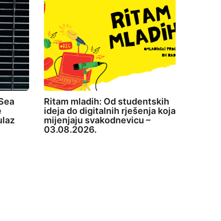
 Sea
Ritam mladih: Od studentskih
e
ideja do digitalnih rješenja koja
ulaz
mijenjaju svakodnevicu –
03.08.2026.