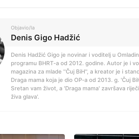
Objavio/la
Denis Gigo Hadžić
Denis Hadžić Gigo je novinar i voditelj u Omlad
programu BHRT-a od 2012. godine. Autor je i vod
magazina za mlade ''Čuj BiH'', a kreator je i sta
Draga mama koja je dio OP-a od 2013. g. 'Čuj BiH
Sretan vam život, a 'Draga mama' završava riječi
živa glava'.