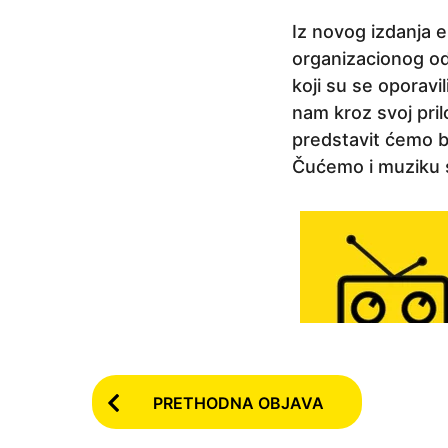
a
Iz novog izdanja 
p
organizacionog o
r
koji su se oporavi
i
nam kroz svoj pril
j
predstavit ćemo bi
e
Čućemo i muziku 
6
g
o
d
i
n
a
p
P
r
PRETHODNA OBJAVA
o
i