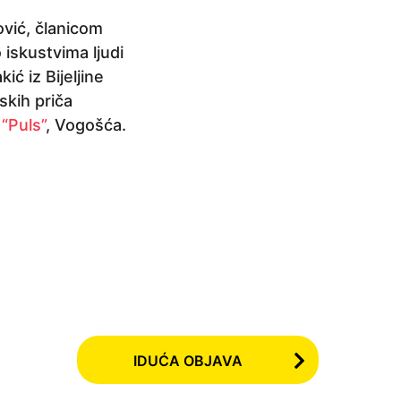
ović, članicom
 iskustvima ljudi
ić iz Bijeljine
skih priča
“Puls”
, Vogošća.
IDUĆA OBJAVA