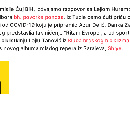
emisije Čuj BiH, izdvajamo razgovor sa Lejlom Hurem
dbora
bh. povorke ponosa
. Iz Tuzle ćemo čuti priču o
li od COVID-19 koju je pripremio Azur Delić. Danka Zak
og predstavlja takmičenje “Ritam Evrope”, a od sport
ciklistkinju Lejlu Tanović iz
kluba brdskog biciklizma 
s novog albuma mladog repera iz Sarajeva,
Shiye
.