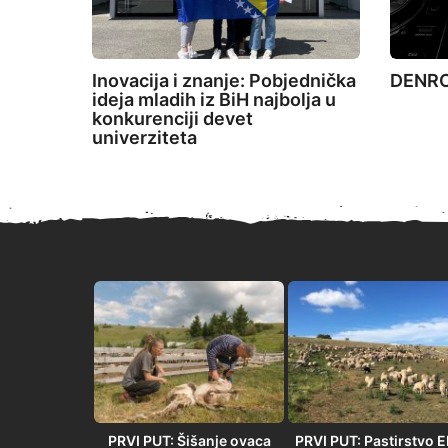
Inovacija i znanje: Pobjednička
DENRO 
ideja mladih iz BiH najbolja u
konkurenciji devet
univerziteta
PRVI PUT” –
PRVI PUT: Šišanje ovaca
PRVI PUT: Pastirstvo 