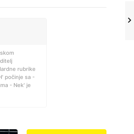
inskom
itelj
ndardne rubrike
' počinje sa -
ma - Nek' je