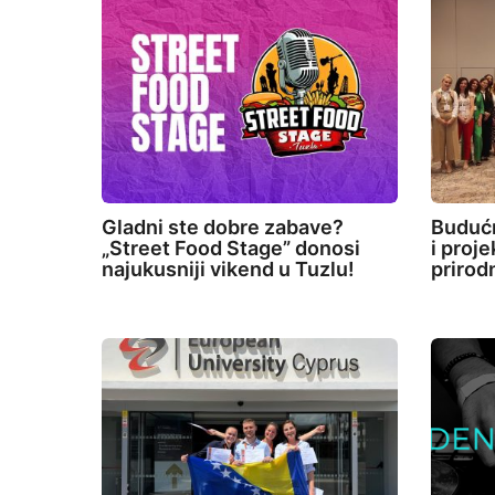
Gladni ste dobre zabave?
Budućn
„Street Food Stage” donosi
i proj
najukusniji vikend u Tuzlu!
prirod