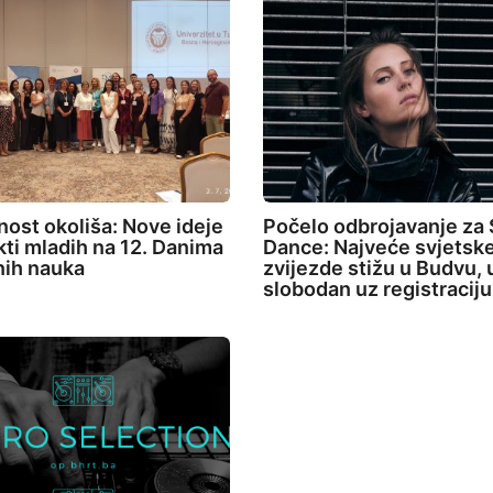
ost okoliša: Nove ideje
Počelo odbrojavanje za
ekti mladih na 12. Danima
Dance: Najveće svjetsk
nih nauka
zvijezde stižu u Budvu, 
slobodan uz registraciju