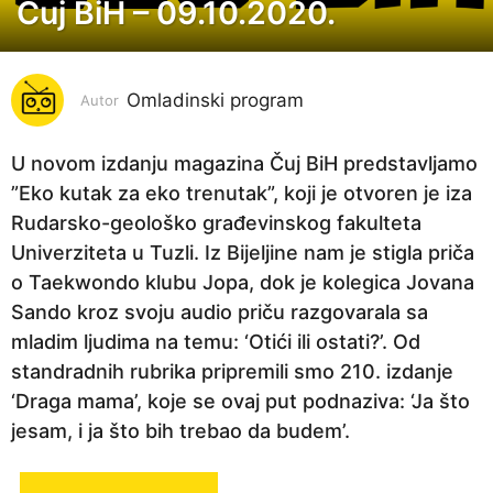
Čuj BiH – 09.10.2020.
6
g
o
Omladinski program
d
Autor
i
n
U novom izdanju magazina Čuj BiH predstavljamo
a
”Eko kutak za eko trenutak”, koji je otvoren je iza
p
Rudarsko-geološko građevinskog fakulteta
r
Univerziteta u Tuzli. Iz Bijeljine nam je stigla priča
i
o Taekwondo klubu Jopa, dok je kolegica Jovana
j
Sando kroz svoju audio priču razgovarala sa
e
mladim ljudima na temu: ‘Otići ili ostati?’. Od
6
standradnih rubrika pripremili smo 210. izdanje
g
‘Draga mama’, koje se ovaj put podnaziva: ‘Ja što
o
jesam, i ja što bih trebao da budem’.
d
i