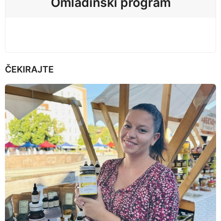
Omladinski program
o
n
ČEKIRAJTE