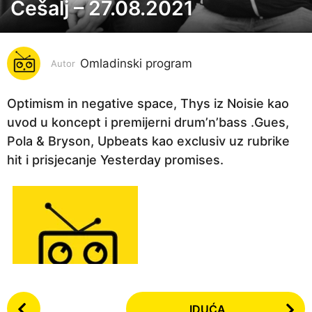
Češalj – 27.08.2021
5
g
o
Omladinski program
d
Autor
i
n
Optimism in negative space, Thys iz Noisie kao
a
uvod u koncept i premijerni drum’n’bass .Gues,
p
Pola & Bryson, Upbeats kao exclusiv uz rubrike
r
hit i prisjecanje Yesterday promises.
i
j
e
5
g
o
d
P
i
IDUĆA