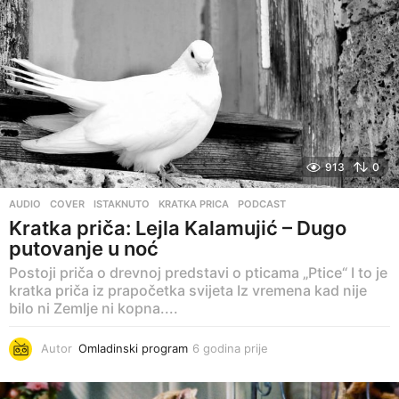
913
0
AUDIO
,
COVER
,
ISTAKNUTO
,
KRATKA PRICA
,
PODCAST
Kratka priča: Lejla Kalamujić – Dugo
putovanje u noć
Postoji priča o drevnoj predstavi o pticama „Ptice“ I to je
kratka priča iz prapočetka svijeta Iz vremena kad nije
bilo ni Zemlje ni kopna....
Autor
Omladinski program
6 godina prije
6
g
o
d