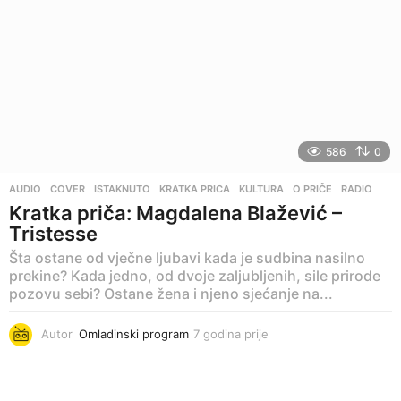
i
n
a
p
r
i
j
e
586
0
AUDIO
,
COVER
,
ISTAKNUTO
,
KRATKA PRICA
,
KULTURA
,
O PRIČE
,
RADIO
Kratka priča: Magdalena Blažević –
Tristesse
Šta ostane od vječne ljubavi kada je sudbina nasilno
prekine? Kada jedno, od dvoje zaljubljenih, sile prirode
pozovu sebi? Ostane žena i njeno sjećanje na...
Autor
Omladinski program
7 godina prije
6
g
o
d