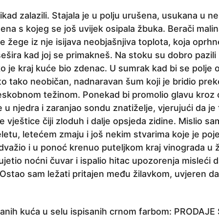
ad zalazili. Stajala je u polju urušena, usukana u neki
a s kojeg se još uvijek osipala žbuka. Berači malin
e žege iz nje isijava neobjašnjiva toplota, koja oprhn
šira kad joj se primakneš. Na stoku su dobro pazili i 
ko je kraj kuće bio zdenac. U sumrak kad bi se polje ob
sto tako neobičan, nadnaravan šum koji je bridio prek
jeskobnom težinom. Ponekad bi promolio glavu kroz o
ne u njedra i zaranjao sondu znatiželje, vjerujući da 
e vještice čiji zloduh i dalje opsjeda zidine. Mislio s
eletu, letećem zmaju i još nekim stvarima koje je poje
žio i u ponoć krenuo puteljkom kraj vinograda u želj
ujetio noćni čuvar i ispalio hitac upozorenja misleći d
 Ostao sam ležati pritajen među žilavkom, uvjeren da
iranih kuća u selu ispisanih crnom farbom: PRODAJE 