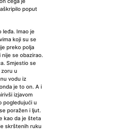
kon čega je
aškripilo poput
 leđa. Imao je
vima koji su se
ije preko polja
 nije se obazirao.
ca. Smjestio se
 zoru u
dnu vodu iz
nda je to on. A i
irivši izjavom
o pogledujući u
se poražen i ljut.
 kao da je šteta
je skrštenih ruku