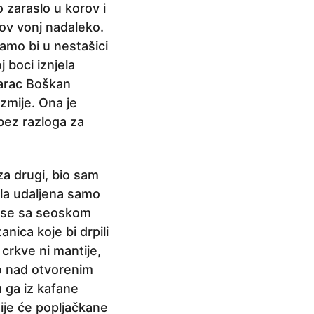
o zaraslo u korov i
hov vonj nadaleko.
Samo bi u nestašici
 boci iznjela
tarac Boškan
zmije. Ona je
e bez razloga za
za drugi, bio sam
bila udaljena samo
io se sa seoskom
nica koje bi drpili
crkve ni mantije,
ao nad otvorenim
 ga iz kafane
nije će popljačkane