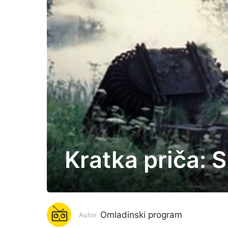
Kratka priča: 
7
g
o
d
i
Omladinski program
Autor
n