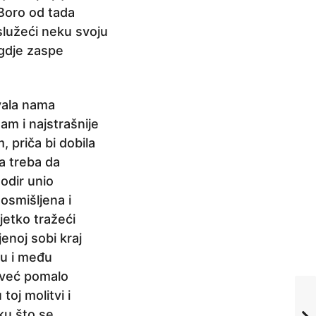
 Boro od tada
služeći neku svoju
 gdje zaspe
uvala nama
am i najstrašnije
, priča bi dobila
na treba da
odir unio
osmišljena i
jetko tražeći
jenoj sobi kraj
su i među
e već pomalo
oj molitvi i
ku što se