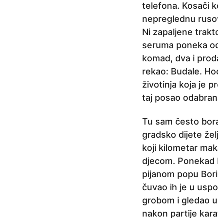
j
telefona. Kosači ko
e
nepreglednu rusovi
Ni zapaljene trakt
seruma poneka odv
komad, dva i proda
rekao: Budale. Hoć
životinja koja je p
taj posao odabran
Tu sam često borav
gradsko dijete žel
koji kilometar mak
djecom. Ponekad bi
pijanom popu Bori 
čuvao ih je u usp
grobom i gledao u
nakon partije kara