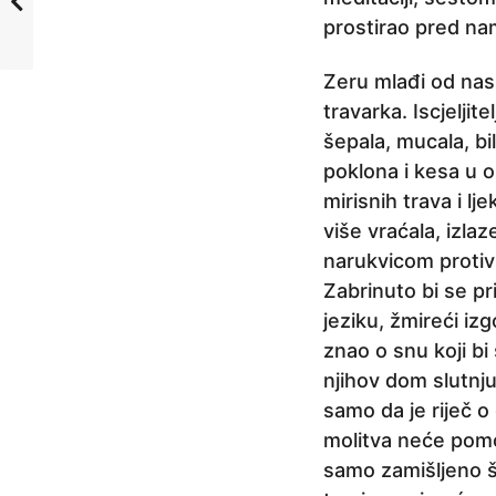
prostirao pred na
Zeru mlađi od nas,
travarka. Iscjeljit
šepala, mucala, bil
poklona i kesa u or
mirisnih trava i l
više vraćala, izl
narukvicom protiv
Zabrinuto bi se p
jeziku, žmireći iz
znao o snu koji b
njihov dom slutnju
samo da je riječ o 
molitva neće pomo
samo zamišljeno šu