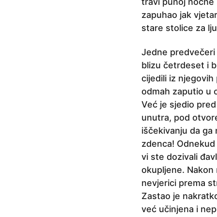
travi punoj noćne 
zapuhao jak vjeta
stare stolice za lj
Jedne predvečeri 
blizu četrdeset i 
cijedili iz njegovi
odmah zaputio u on
Već je sjedio pred
unutra, pod otvor
iščekivanju da ga 
zdenca! Odnekud s
vi ste dozivali đav
okupljene. Nakon 
nevjerici prema str
Zastao je nakratk
već učinjena i ne