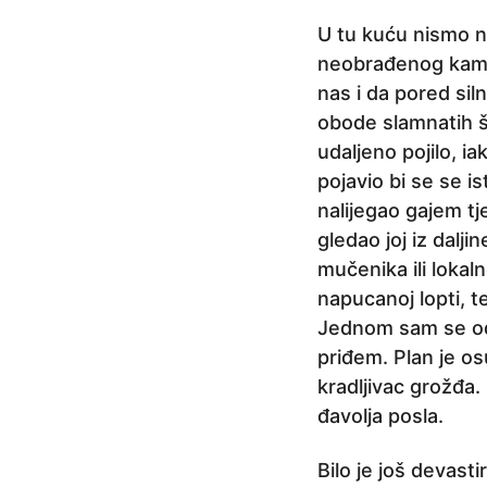
a
U tu kuću nismo nik
p
neobrađenog kamen
r
nas i da pored siln
i
obode slamnatih še
j
udaljeno pojilo, ia
e
pojavio bi se se i
6
nalijegao gajem t
g
gledao joj iz dalji
o
mučenika ili lokaln
d
napucanoj lopti, t
i
Jednom sam se odva
n
priđem. Plan je os
a
kradljivac grožđa.
p
đavolja posla.
r
i
Bilo je još devast