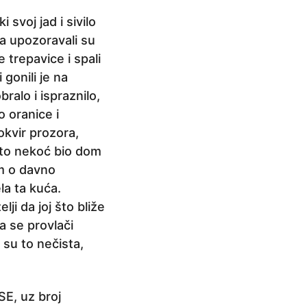
 svoj jad i sivilo
a upozoravali su
e trepavice i spali
gonili je na
ralo i ispraznilo,
o oranice i
kvir prozora,
je to nekoć bio dom
am o davno
la ta kuća.
i da joj što bliže
a se provlači
 su to nečista,
SE, uz broj