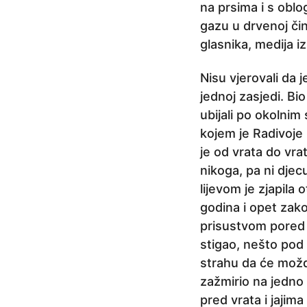
na prsima i s oblo
gazu u drvenoj čin
glasnika, medija iz
Nisu vjerovali da 
jednoj zasjedi. Bio
ubijali po okolnim 
kojem je Radivoje
je od vrata do vrat
nikoga, pa ni djec
lijevom je zjapila
godina i opet zako
prisustvom pored 
stigao, nešto pod
strahu da će možd
zažmirio na jedno 
pred vrata i jajim