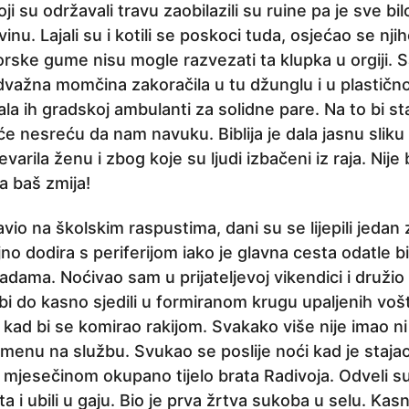
ji su održavali travu zaobilazili su ruine pa je sve bil
nu. Lajali su i kotili se poskoci tuda, osjećao se nji
orske gume nisu mogle razvezati ta klupka u orgiji. 
ažna momčina zakoračila u tu džunglu i u plastičnoj
la ih gradskoj ambulanti za solidne pare. Na to bi s
e nesreću da nam navuku. Biblija je dala jasnu sliku 
revarila ženu i zbog koje su ljudi izbačeni iz raja. Nij
a baš zmija!
io na školskim raspustima, dani su se lijepili jedan 
jno dodira s periferijom iako je glavna cesta odatle 
adama. Noćivao sam u prijateljevoj vikendici i druž
 do kasno sjedili u formiranom krugu upaljenih vošta
kad bi se komirao rakijom. Svakako više nije imao ni 
omenu na službu. Svukao se poslije noći kad je staj
 mjesečinom okupano tijelo brata Radivoja. Odveli su
ta i ubili u gaju. Bio je prva žrtva sukoba u selu. Kas