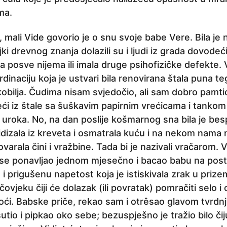
ma.
 mali Vide govorio je o snu svoje babe Vere. Bila je
eljki drevnog znanja dolazili su i ljudi iz grada dovode
a posve nijema ili imala druge psihofizičke defekte. V
dinaciju koja je ustvari bila renovirana štala puna teg
jekobilja. Čudima nisam svjedočio, ali sam dobro pamtio
azeći iz štale sa šuškavim papirnim vrećicama i tank
 uroka. No, na dan poslije košmarnog sna bila je b
ridizala iz kreveta i osmatrala kuću i na nekom nama
govarala čini i vražbine. Tada bi je nazivali vračarom.
i se ponavljao jednom mjesečno i bacao babu na post
 i prigušenu napetost koja je istiskivala zrak u prize
čovjeku čiji će dolazak (ili povratak) pomračiti selo i 
ći. Babske priče, rekao sam i otrêsao glavom tvrdnju
tio i pipkao oko sebe; bezuspješno je tražio bilo čij