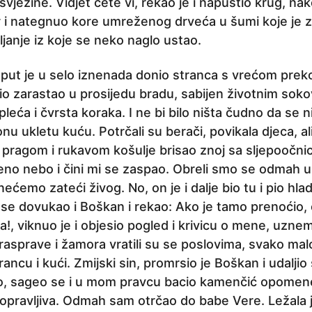
svježine. Vidjet ćete vi, rekao je i napustio krug, na
r i nategnuo kore umreženog drveća u šumi koje je z
uljanje iz koje se neko naglo ustao.
put je u selo iznenada donio stranca s vrećom preko
bio zarastao u prosijedu bradu, sabijen životnim soko
h pleća i čvrsta koraka. I ne bi bilo ništa čudno da se n
u ukletu kuću. Potrčali su berači, povikala djeca, ali
 pragom i rukavom košulje brisao znoj sa sljepoočni
eno nebo i čini mi se zaspao. Obreli smo se odmah u
nećemo zateći živog. No, on je i dalje bio tu i pio hla
e dovukao i Boškan i rekao: Ako je tamo prenoćio, o
la!, viknuo je i objesio pogled i krivicu o mene, uznem
rasprave i žamora vratili su se poslovima, svako mal
ancu i kući. Zmijski sin, promrsio je Boškan i udaljio 
o, sageo se i u mom pravcu bacio kamenčić opomene
popravljiva. Odmah sam otrčao do babe Vere. Ležala 