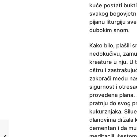
kuće postati bukti
svakog bogovjetno
pijanu liturgiju 
dubokim snom.
Kako bilo, plašili
nedokučivu, zamukl
kreature u nju. U t
oštru i zastrašuju
zakorači među nas.
sigurnost i otresa
provedena plana. J
pratnju do svog pra
kukurznjaka. Silu
dlanovima držala k
dementan i da mu s
meditaciji, šesto