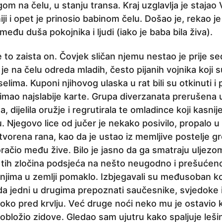
gom na čelu, u stanju transa. Kraj uzglavlja je stajao 
iji i opet je prinosio babinom čelu. Došao je, rekao j
među duša pokojnika i ljudi (iako je baba bila živa).
je to zaista on. Čovjek sličan njemu nestao je prije 
 je na čelu odreda mladih, često pijanih vojnika koji su
selima. Kuponi njihovog ulaska u rat bili su otkinuti i 
 imao najslabije karte. Grupa diverzanata prerušena 
a, dijelila oružje i regrutirala te omladince koji kasnij
u. Njegovo lice od jučer je nekako posivilo, propalo 
 otvorena rana, kao da je ustao iz memljive postelje
račio među žive. Bilo je jasno da ga smatraju uljezom
tih zločina podsjeća na nešto neugodno i prešućeno,
 njima u zemlji pomaklo. Izbjegavali su međusoban k
a jedni u drugima prepoznati saučesnike, svjedoke i
oko pred krvlju. Već druge noći neko mu je ostavio 
a obložio zidove. Gledao sam ujutru kako spaljuje leši