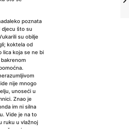
 nadaleko poznata
ći djecu što su
ukarili su obilje
li; koktela od
 lica koja se ne bi
om bakrenom
espomoćna.
 nerazumljivom
 Vide nije mnogo
elju, unoseći u
mnici. Znao je
onda im ni silna
. Vide je na to
u ruku u vlažnoj