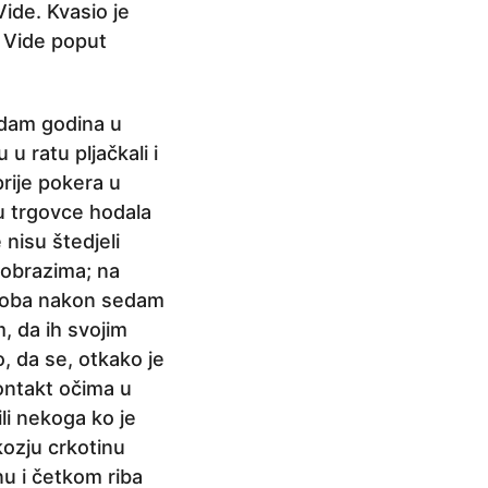
Vide. Kvasio je
e Vide poput
sedam godina u
 u ratu pljačkali i
prije pokera u
u trgovce hodala
e nisu štedjeli
u obrazima; na
 groba nakon sedam
, da ih svojim
 da se, otkako je
ontakt očima u
li nekoga ko je
kozju crkotinu
nu i četkom riba