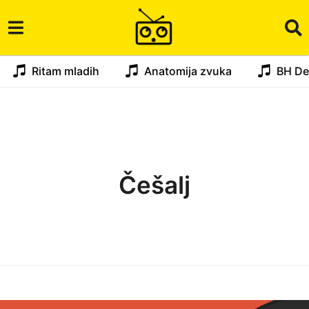
Ritam mladih
Anatomija zvuka
BH De
Češalj