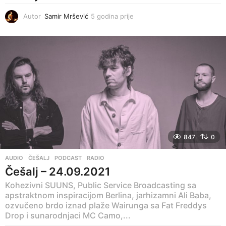
Autor
Samir Mršević
5 godina prije
5
g
o
d
i
n
a
p
r
i
j
e
847
0
AUDIO
,
ČEŠALJ
,
PODCAST
,
RADIO
Češalj – 24.09.2021
Kohezivni SUUNS, Public Service Broadcasting sa
apstraktnom inspiracijom Berlina, jarhizamni Ali Baba,
ozvučeno brdo iznad plaže Wairunga sa Fat Freddys
Drop i sunarodnjaci MC Camo,...