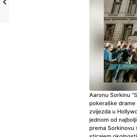
Aaronu Sorkinu “Su
pokeraške drame “Mo
zvijezda u Hollyw
jednom od najbolji
prema Sorkinovu s
sticajem okolnosti