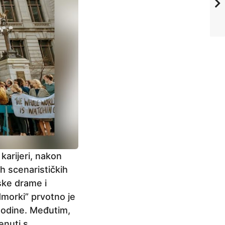
karijeri, nakon
ih scenarističkih
ske drame i
dmorki” prvotno je
godine. Međutim,
enuti s