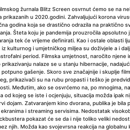
ilmskog žurnala Blitz Screen osvrnut ćemo se na nek
a prikazanih u 2020.godini. Zahvaljujući korona virusu
čna godina koja se drastično odrazila na praktično 
anja. Šteta koju je pandemija prouzročila apsolutno 
anja tek će vrijeme definirati. Kao i ostale oblasti lj
 iz kulturnog i umjetničkog miljea su doživjele a i dal
astrofalni period. Filmska umjetnost, naročito njene i
prikazivanju nalaze se u stanju hibernacije, nadajuć
 potpuno gašenje. Skoro sve značajnije i skuplje fil
eg, prikazivači su na rubu propasti i teško je predvid
nosti. Međutim, ako se osvrćemo na, po mnogima, na
od kojeg se iste i ocjenjuju, situacija možda ipak nij
prvi dojam. Zatvaranjem kino dvorana, publika je bila
m ekranima i streaming servisima. Nedostatak visok
kbustera pokazat će se da i nije toliko veliki nedost
ez njih. Možda kao svojevrsna reakcija na globalnu k