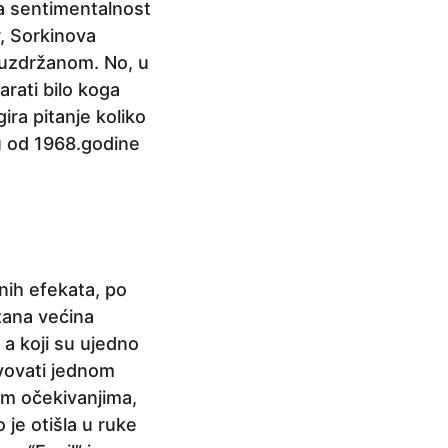
na sentimentalnost
r, Sorkinova
suzdržanom. No, u
rati bilo koga
ira pitanje koliko
vu od 1968.godine
nih efekata, po
azana većina
 a koji su ujedno
tvovati jednom
im očekivanjima,
 je otišla u ruke