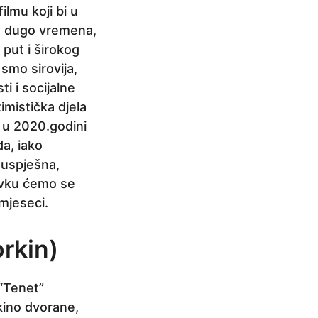
ilmu koji bi u
n dugo vremena,
 put i širokog
smo sirovija,
i i socijalne
mistička djela
e u 2020.godini
a, iako
 uspješna,
avku ćemo se
 mjeseci.
rkin)
 “Tenet”
 kino dvorane,