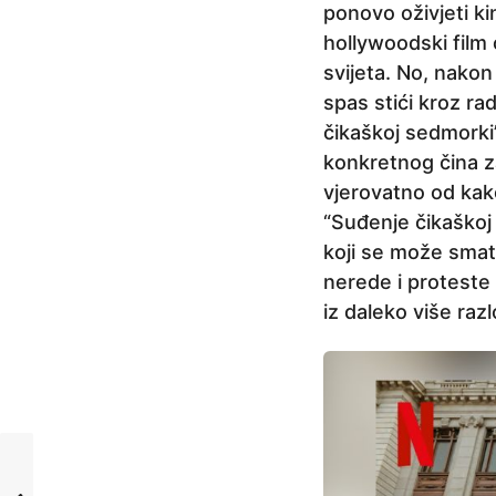
ponovo oživjeti ki
hollywoodski film
svijeta. No, nakon
spas stići kroz ra
čikaškoj sedmorki
konkretnog čina z
vjerovatno od kak
“Suđenje čikaškoj
koji se može smatr
nerede i proteste
iz daleko više raz