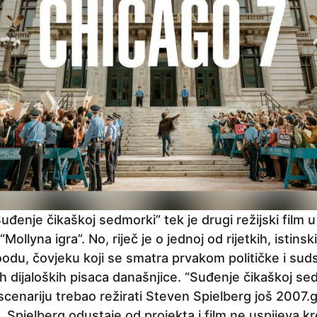
đenje čikaškoj sedmorki” tek je drugi režijski film u 
llyna igra”. No, riječ je o jednoj od rijetkih, istinsk
oodu, čovjeku koji se smatra prvakom političke i sud
h dijaloških pisaca današnjice. “Suđenje čikaškoj se
cenariju trebao režirati Steven Spielberg još 2007.
, Spielberg odustaje od projekta i film ne uspijeva kr