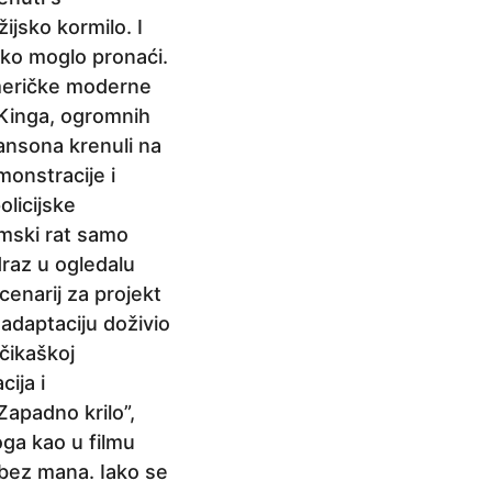
ijsko kormilo. I
ško moglo pronaći.
američke moderne
r Kinga, ogromnih
Mansona krenuli na
onstracije i
olicijske
amski rat samo
raz u ogledalu
scenarij za projekt
adaptaciju doživio
čikaškoj
ija i
“Zapadno krilo”,
loga kao u filmu
 bez mana. Iako se