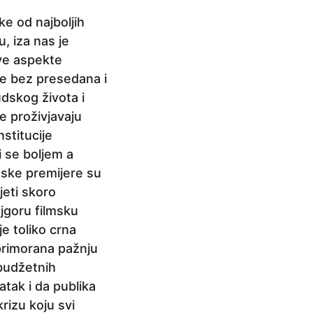
e od najboljih
, iza nas je
sve aspekte
je bez presedana i
udskog života i
je proživjavaju
nstitucije
i se boljem a
mske premijere su
jeti skoro
jgoru filmsku
e toliko crna
 primorana pažnju
obudžetnih
atak i da publika
rizu koju svi