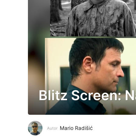
Blitz Screen: N
6
g
o
d
i
Mario Radišić
Autor
n