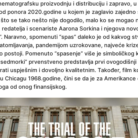
nematografsku proizvodnju i distribuciju i zapravo, u 
 od ponora 2020.godine u kojem je zaglavio zajedno
 što se tako nešto nije dogodilo, malo ko se mogao n
d redatelja i scenariste Aarona Sorkina i njegova nov
”. Naravno, spomenuti “spas” daleko je od kakvog st
atomljavanja, pandemijom uzrokovane, najveće krize
o postoji. Pomenuto “spasenje” više je simboličkog 
 sedmorki” prvenstveno predstavlja prvi ovogodišnji 
ati uspješnim i dovoljno kvalitetnim. Također, film k
 u Chicagu 1968.godine, čini se da je za Amerikance
loga od onog finansijskog.