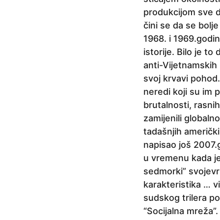
produkcijom sve do
čini se da se bol
1968. i 1969.godi
istorije. Bilo je 
anti-Vijetnamskih 
svoj krvavi pohod
neredi koji su im p
brutalnosti, rasni
zamijenili global
tadašnjih američkih
napisao još 2007.
u vremenu kada je
sedmorki” svojevrs
karakteristika … vi
sudskog trilera pop
“Socijalna mreža”.