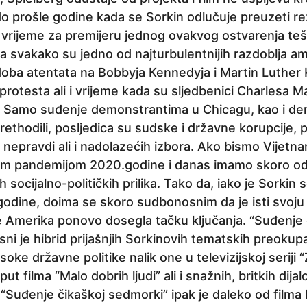
 prošle godine kada se Sorkin odlučuje preuzeti rež
je vrijeme za premijeru jednog ovakvog ostvarenja te
na svakako su jedno od najturbulentnijih razdoblja 
to doba atentata na Bobbyja Kennedyja i Martin Luthe
protesta ali i vrijeme kada su sljedbenici Charlesa 
. Samo suđenje demonstrantima u Chicagu, kao i dem
rethodili, posljedica su sudske i državne korupcije, p
h nepravdi ali i nadolazećih izbora. Ako bismo Vijetn
nom pandemijom 2020.godine i danas imamo skoro od
 socijalno-političkih prilika. Tako da, iako je Sorkin 
godine, doima se skoro sudbonosnim da je isti svoju 
 Amerika ponovo dosegla tačku ključanja. “Suđenje 
ni je hibrid prijašnjih Sorkinovih tematskih preokupac
soke državne politike nalik one u televizijskoj seriji 
ut filma “Malo dobrih ljudi” ali i snažnih, britkih dija
 “Suđenje čikaškoj sedmorki” ipak je daleko od filma