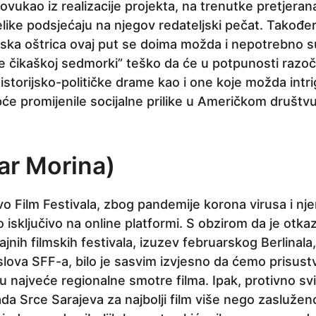
ovukao iz realizacije projekta, na trenutke pretjera
elike podsjećaju na njegov redateljski pečat. Takođe
rska oštrica ovaj put se doima možda i nepotrebno 
e čikaškoj sedmorki” teško da će u potpunosti razoča
 istorijsko-političke drame kao i one koje možda intrig
opće promijenile socijalne prilike u Američkom društ
ar Morina)
vo Film Festivala, zbog pandemije korona virusa i nje
o isključivo na online platformi. S obzirom da je otk
jnih filmskih festivala, izuzev februarskog Berlinala,
naslova SFF-a, bilo je sasvim izvjesno da ćemo prisus
u najveće regionalne smotre filma. Ipak, protivno sv
a Srce Sarajeva za najbolji film više nego zasluženo