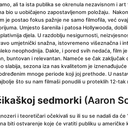
mo, ali ta ista publika se okrenula nezavisnom i art f
ma bio u uobičajeno zapostavljenom položaju. Nako
film je postao fokus pažnje ne samo filmofila, već ovaj
rijuma. Umjesto šarenila i patosa Hollywooda, dobili 
lativnija djela. U razdoblju nesigurnosti, neizvjesnost
avo umjetnički snažna, istovremeno višeznačna i inti
leko neophodnija. Dakle, i pored svih nedaća, film j
an, buntovan i relevantan. Nameće se čak zaključak d
o slabija, sezona iza nas kvalitetom je iznenađujuće
 podređenim mnoge periode koji joj prethode. U nast
jbolje što su nam filmaši ponudili u proteklih 12-tak
čikaškoj sedmorki
(Aaron So
ozeri i teoretičari očekivali su ili su se nadali da će
a biti ostvarenje koje će vratiti publiku u američke