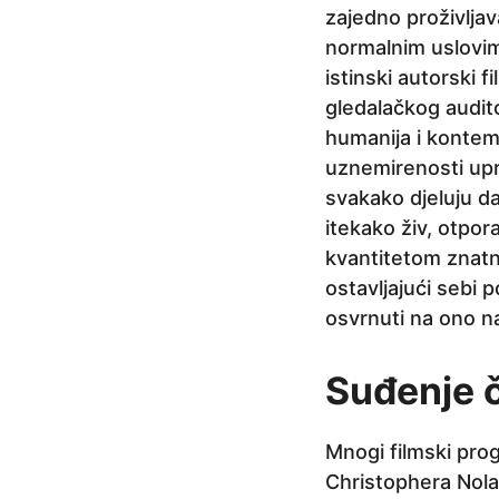
j
zajedno proživljava
e
normalnim uslovi
istinski autorski 
gledalačkog audito
humanija i kontemp
uznemirenosti upr
svakako djeluju da
itekako živ, otpor
kvantitetom znatn
ostavljajući sebi
osvrnuti na ono na
Suđenje 
Mnogi filmski progn
Christophera Nolan