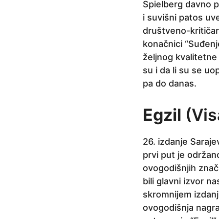
Spielberg davno p
i suvišni patos uv
društveno-kritiča
konačnici “Suđenj
željnog kvalitetne
su i da li su se u
pa do danas.
Egzil
(Vis
26. izdanje Saraje
prvi put je održan
ovogodišnjih znača
bili glavni izvor 
skromnijem izdanj
ovogodišnja nagrad