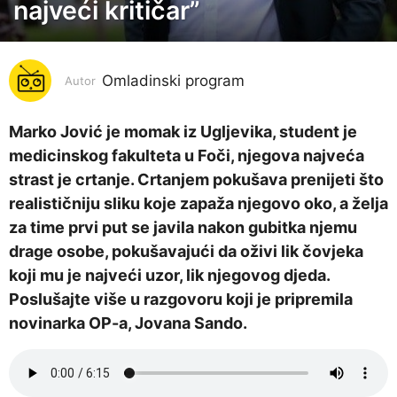
o
najveći kritičar”
d
i
n
Omladinski program
Autor
a
p
Marko Jović je momak iz Ugljevika, student je
r
medicinskog fakulteta u Foči, njegova najveća
i
strast je crtanje. Crtanjem pokušava prenijeti što
j
realističniju sliku koje zapaža njegovo oko, a želja
e
za time prvi put se javila nakon gubitka njemu
6
drage osobe, pokušavajući da oživi lik čovjeka
g
koji mu je najveći uzor, lik njegovog djeda.
o
Poslušajte više u razgovoru koji je pripremila
d
novinarka OP-a, Jovana Sando.
i
n
a