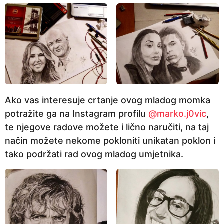
p
r
i
j
e
Ako vas interesuje crtanje ovog mladog momka
potražite ga na Instagram profilu
@marko.j0vic
,
te njegove radove možete i lično naručiti, na taj
način možete nekome pokloniti unikatan poklon i
tako podržati rad ovog mladog umjetnika.