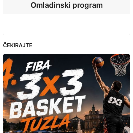
Omladinski program
o
n
ČEKIRAJTE