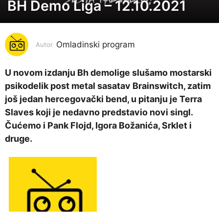
BH Demo Liga – 12.10.2021
5
g
o
Omladinski program
d
Autor
i
n
U novom izdanju Bh demolige slušamo mostarski
a
psikodelik post metal sasatav Brainswitch, zatim
p
još jedan hercegovački bend, u pitanju je Terra
r
Slaves koji je nedavno predstavio novi singl.
i
Čućemo i Pank Flojd, Igora Božanića, Srklet i
j
druge.
e
5
g
o
d
i