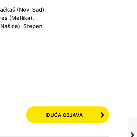
 Tačkaš (Novi Sad),
es (Metlika),
(Našice), Stepen
IDUĆA OBJAVA