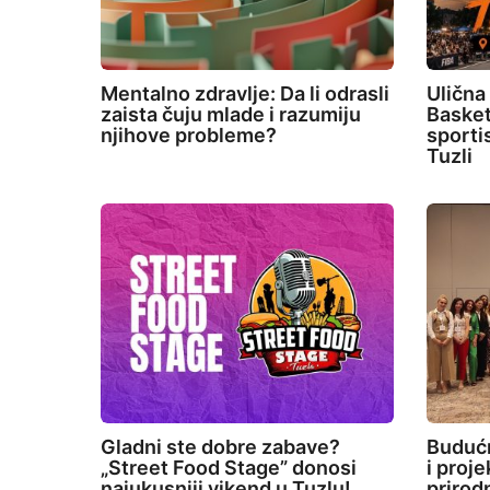
Mentalno zdravlje: Da li odrasli
Ulična
zaista čuju mlade i razumiju
Basket
njihove probleme?
sporti
Tuzli
Gladni ste dobre zabave?
Budućn
„Street Food Stage” donosi
i proj
najukusniji vikend u Tuzlu!
prirod