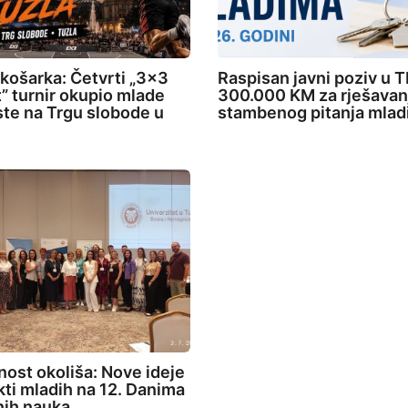
 košarka: Četvrti „3×3
Raspisan javni poziv u T
” turnir okupio mlade
300.000 KM za rješavan
ste na Trgu slobode u
stambenog pitanja mlad
ost okoliša: Nove ideje
ekti mladih na 12. Danima
nih nauka