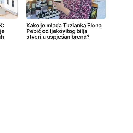
K:
Kako je mlada Tuzlanka Elena
je
Pepić od ljekovitog bilja
ih
stvorila uspješan brend?