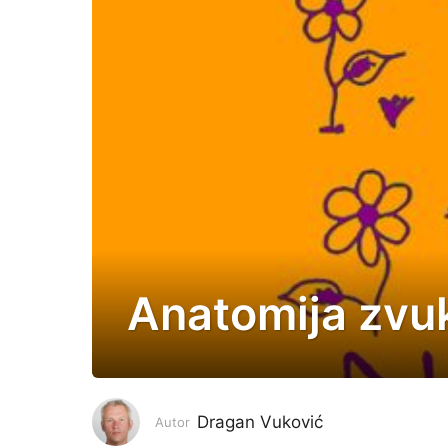
Anatomija zvu
4
g
o
d
i
Dragan Vuković
Autor
n