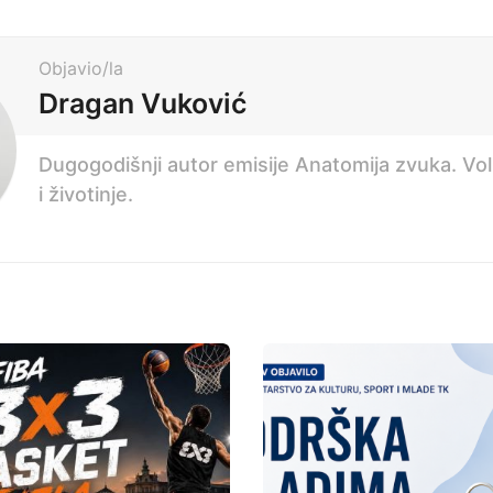
Objavio/la
Dragan Vuković
Dugogodišnji autor emisije Anatomija zvuka. Voli 
i životinje.