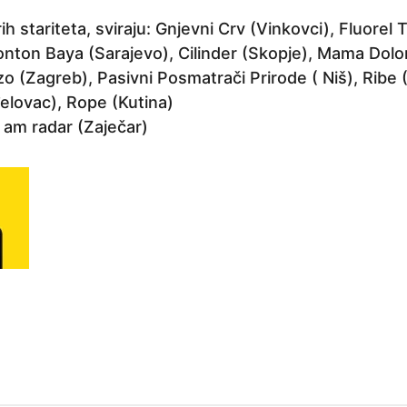
ih stariteta, sviraju: Gnjevni Crv (Vinkovci), Fluorel
onton Baya (Sarajevo), Cilinder (Skopje), Mama Dolor
o (Zagreb), Pasivni Posmatrači Prirode ( Niš), Ribe 
đelovac), Rope (Kutina)
 am radar (Zaječar)