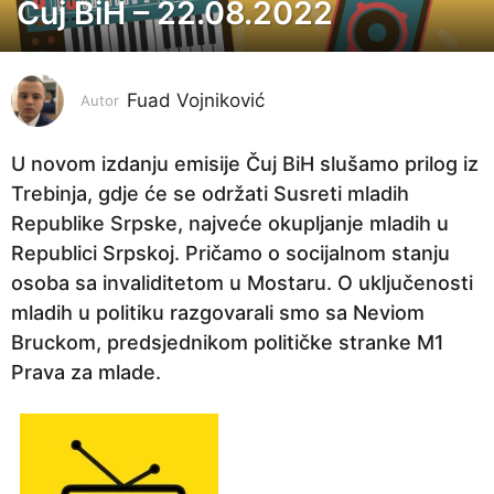
Čuj BiH – 22.08.2022
4
g
o
Fuad Vojniković
d
Autor
i
n
U novom izdanju emisije Čuj BiH slušamo prilog iz
e
Trebinja, gdje će se održati Susreti mladih
p
Republike Srpske, najveće okupljanje mladih u
r
Republici Srpskoj. Pričamo o socijalnom stanju
i
osoba sa invaliditetom u Mostaru. O uključenosti
j
mladih u politiku razgovarali smo sa Neviom
e
Bruckom, predsjednikom političke stranke M1
4
Prava za mlade.
g
o
d
i