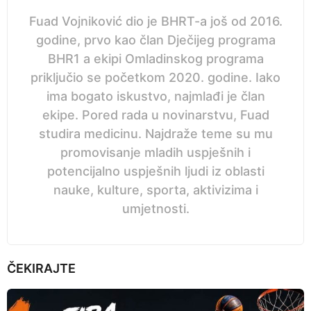
Fuad Vojniković dio je BHRT-a još od 2016.
godine, prvo kao član Dječijeg programa
BHR1 a ekipi Omladinskog programa
priključio se početkom 2020. godine. Iako
ima bogato iskustvo, najmlađi je član
ekipe. Pored rada u novinarstvu, Fuad
studira medicinu. Najdraže teme su mu
promovisanje mladih uspješnih i
potencijalno uspješnih ljudi iz oblasti
nauke, kulture, sporta, aktivizima i
umjetnosti.
ČEKIRAJTE