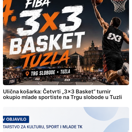
Ulična košarka: Četvrti „3×3 Basket” turnir
okupio mlade sportiste na Trgu slobode u Tuzli