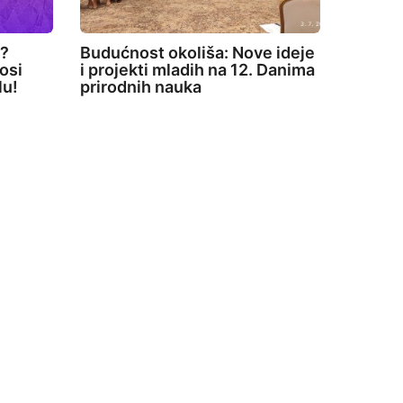
e?
Budućnost okoliša: Nove ideje
osi
i projekti mladih na 12. Danima
lu!
prirodnih nauka