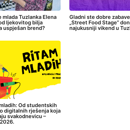
e mlada Tuzlanka Elena
Gladni ste dobre zabav
d ljekovitog bilja
„Street Food Stage” don
la uspješan brend?
najukusniji vikend u Tuz
mladih: Od studentskih
o digitalnih rješenja koja
aju svakodnevicu –
2026.