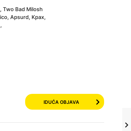
n, Two Bad Milosh
tico, Apsurd, Kpax,
,
IDUĆA OBJAVA