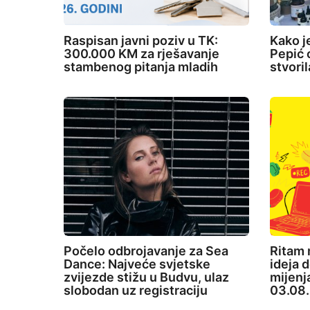
Raspisan javni poziv u TK:
Kako j
300.000 KM za rješavanje
Pepić o
stambenog pitanja mladih
stvori
Počelo odbrojavanje za Sea
Ritam 
Dance: Najveće svjetske
ideja d
zvijezde stižu u Budvu, ulaz
mijenj
slobodan uz registraciju
03.08.