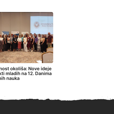
ost okoliša: Nove ideje
ekti mladih na 12. Danima
nih nauka