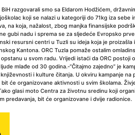
uj BiH razgovarali smo sa Eldarom Hodžićem, državn
oškolac koji se nalazi u kategoriji do 71kg iza sebe im
a, na koja, nažalost, zbog manjka finansijske podrš
 ne gubi nadu i sprema se za sljedeće Evropsko prv
ski resursni centri u Tuzli su ideja koja je proizašla
anskog Kantona. ORC Tuzla pomaže ostalim omladins
 opstanu u svom radu. Vrijedi istaći da ORC postoji 
 ljude mlađe od 30 godina.-“Čitajmo zajedno” je kampa
 književnosti i kulture čitanja. U okviru kampanje na 
bit će organizovane aktivnosti u svim školama. Živje
Tako glasi moto Centra za životnu sredinu koji organ
 predavanja, bit će organizovane i dvije radionice.