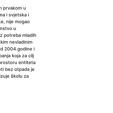
im prvakom u
a i svjetska i
ke, nije mogao
enstvo u
 iz potreba mladih
kim nevladinim
od 2004.godine i
nja koja za cilj
prostoru entiteta
ti bez otpada je
izuje školu za