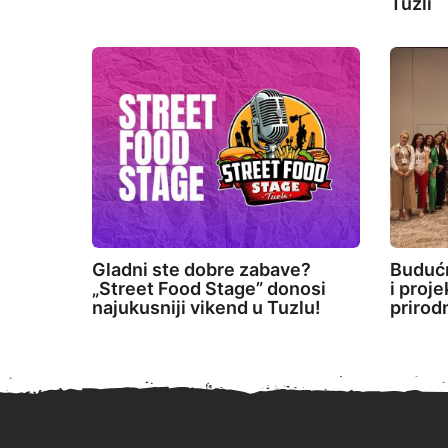
Tuzli
Gladni ste dobre zabave?
Budućn
„Street Food Stage” donosi
i proj
najukusniji vikend u Tuzlu!
prirod