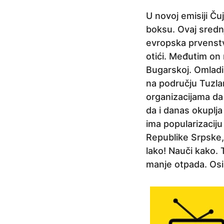
a
U novoj emisiji Č
p
boksu. Ovaj srednj
r
evropska prvenstv
i
otići. Međutim on
j
Bugarskoj. Omladin
e
na području Tuzl
5
organizacijama da
g
da i danas okuplja
o
ima popularizaciju
d
Republike Srpske, 
i
lako! Nauči kako. 
n
manje otpada. Osim
a
p
r
i