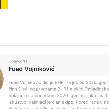
Objavio/la
Fuad Vojniković
Fuad Vojniković dio je BHRT-a još od 2016. godi
član Dječijeg programa BHR1 a ekipi Omladinsk
priključio se početkom 2020. godine. Iako ima 
iskustvo, najmlađi je član ekipe. Pored rada u n
Fuad studira medicinu. Najdraže teme su mu p