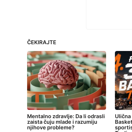
t
i
o
n
ČEKIRAJTE
Mentalno zdravlje: Da li odrasli
Ulična
zaista čuju mlade i razumiju
Basket
njihove probleme?
sporti