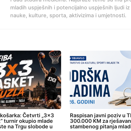
mladih uspješnih i potencijalno uspješnih ljudi iz
nauke, kulture, sporta, aktivizima i umjetnosti.
 košarka: Četvrti „3×3
Raspisan javni poziv u T
” turnir okupio mlade
300.000 KM za rješavan
ste na Trgu slobode u
stambenog pitanja mlad