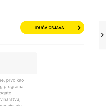
IDUĆA OBJAVA
ne, prvo kao
og programa
bogato
ovinarstvu,
romovisanje