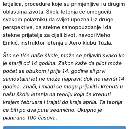
letjelica, procedure koje su primjenljive i u drugim
e
oblastima života. Škola letenja će omogućiti
p
svakom polazniku da svijet upozna i iz druge
r
perspektive, da stekne samopouzdanje i da
i
stekne prijatelje za cijeli život, navodi Meho
j
Emkić, instruktor letenja u Aero klubu Tuzla.
e
Što se tiče naše škole, može se prijaviti svako ko
je stariji od 14 godina. Zakon kaže da pilot može
počet sa obukom i prije 14. godine ali prvi
samostalni let ne može napravit dok ne navrši 14
godina. Znači, i mlađi se mogu prijaviti i krenuti u
našu školu letenja na teoriju koja će krenuti
krajem februara i trajati do kraja aprila. Ta teorija
će biti po dva puta sedmično. Ukupno je
planirano 100 časov
a.