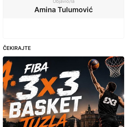
Objavio/la
i
Amina Tulumović
o
n
ČEKIRAJTE