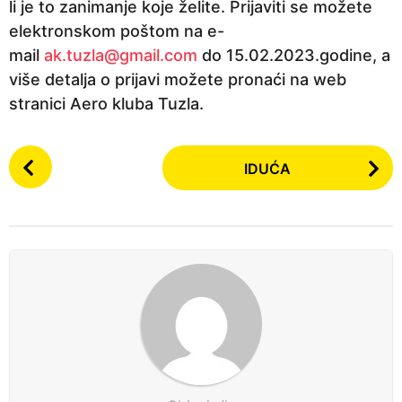
li je to zanimanje koje želite. Prijaviti se možete
elektronskom poštom na e-
mail
ak.tuzla@gmail.com
do 15.02.2023.godine, a
više detalja o prijavi možete pronaći na web
stranici Aero kluba Tuzla.
P
IDUĆA
o
s
t
P
a
g
i
n
a
t