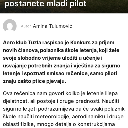
postanete mladi pilot
g
o
d
i
Amina Tulumović
Autor
n
e
Aero klub Tuzla raspisao je Konkurs za prijem
p
novih članova, polaznika škole letenja, koji žele
r
svoje slobodno vrijeme uložiti u učenje i
i
usvajanje potrebnih znanja i vještina za sigurno
j
letenje i spoznati smisao rečenice, samo piloti
e
znaju zašto ptice pjevaju.
4
Ova rečenica nam govori koliko je letenje lijepa
g
djelatnost, ali postoje i druge prednosti. Naučiti
o
sigurno letjeti podrazumijeva da će svaki polaznik
d
škole naučiti meteorologije, aerodinamiku i druge
i
oblasti fizike, mnogo detalja o konstrukcijama
n