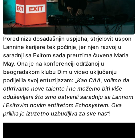
Pored niza dosadašnjih uspjeha, strjelovit uspon
Lannine karijere tek počinje, jer njen razvoj u
saradnji sa Exitom sada preuzima čuvena Maria
May. Ona je na konferenciji održanoj u
beogradskom klubu Dim u video uključenju
podijelila svoj entuzijazam: „
Kao CAA, volimo da
otkrivamo nove talente i ne možemo biti više
oduševljeni što smo ostvarili saradnju sa Lannom
i Exitovim novim entitetom Echosystem. Ova
prilika je izuzetno uzbudljiva za sve nas“
!