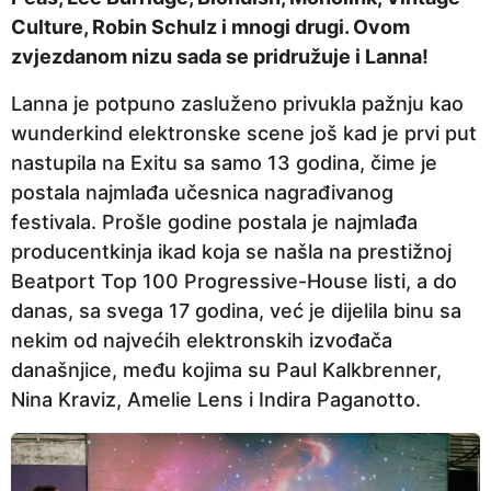
j
Culture, Robin Schulz i mnogi drugi. Ovom
e
zvjezdanom nizu sada se pridružuje i Lanna!
Lanna je potpuno zasluženo privukla pažnju kao
wunderkind elektronske scene još kad je prvi put
nastupila na Exitu sa samo 13 godina, čime je
postala najmlađa učesnica nagrađivanog
festivala. Prošle godine postala je najmlađa
producentkinja ikad koja se našla na prestižnoj
Beatport Top 100 Progressive-House listi, a do
danas, sa svega 17 godina, već je dijelila binu sa
nekim od najvećih elektronskih izvođača
današnjice, među kojima su Paul Kalkbrenner,
Nina Kraviz, Amelie Lens i Indira Paganotto.