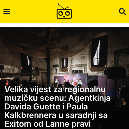
Velika vijest za regionalnu
3
muzičku scenu: Agentkinja
g
o
Davida Guette i Paula
d
Kalkbrennera u saradnji sa
i
Exitom od Lanne pravi
n