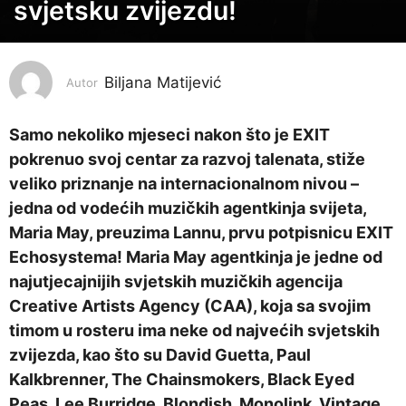
svjetsku zvijezdu!
e
p
r
Biljana Matijević
Autor
i
j
Samo nekoliko mjeseci nakon što je EXIT
e
pokrenuo svoj centar za razvoj talenata, stiže
3
veliko priznanje na internacionalnom nivou –
g
jedna od vodećih muzičkih agentkinja svijeta,
o
Maria May, preuzima Lannu, prvu potpisnicu EXIT
d
Echosystema! Maria May agentkinja je jedne od
i
najutjecajnijih svjetskih muzičkih agencija
n
Creative Artists Agency (CAA), koja sa svojim
e
timom u rosteru ima neke od najvećih svjetskih
p
zvijezda, kao što su David Guetta, Paul
r
Kalkbrenner, The Chainsmokers, Black Eyed
i
Peas, Lee Burridge, Blondish, Monolink, Vintage