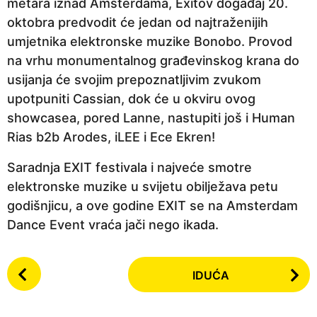
metara iznad Amsterdama, Exitov događaj 20.
oktobra predvodit će jedan od najtraženijih
umjetnika elektronske muzike Bonobo. Provod
na vrhu monumentalnog građevinskog krana do
usijanja će svojim prepoznatljivim zvukom
upotpuniti Cassian, dok će u okviru ovog
showcasea, pored Lanne, nastupiti još i Human
Rias b2b Arodes, iLEE i Ece Ekren!
Saradnja EXIT festivala i najveće smotre
elektronske muzike u svijetu obilježava petu
godišnjicu, a ove godine EXIT se na Amsterdam
Dance Event vraća jači nego ikada.
P
IDUĆA
o
s