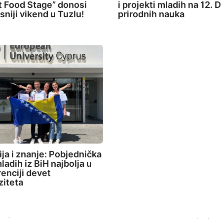
t Food Stage” donosi
i projekti mladih na 12.
sniji vikend u Tuzlu!
prirodnih nauka
ija i znanje: Pobjednička
ladih iz BiH najbolja u
enciji devet
ziteta