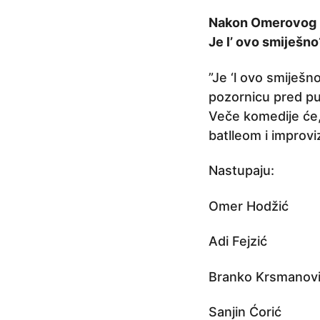
a
Nakon Omerovog r
p
Je l’ ovo smiješno
r
i
”Je ‘l ovo smiješn
j
pozornicu pred pub
e
Veče komedije će,
5
batlleom i improv
g
o
Nastupaju:
d
i
Omer Hodžić
n
Adi Fejzić
a
p
Branko Krsmanov
r
i
Sanjin Ćorić