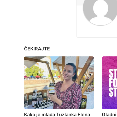
g
i
n
a
t
ČEKIRAJTE
i
o
n
Kako je mlada Tuzlanka Elena
Gladni