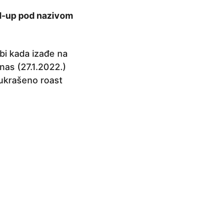
d-up pod nazivom
ebi kada izađe na
nas (27.1.2022.)
 ukrašeno roast