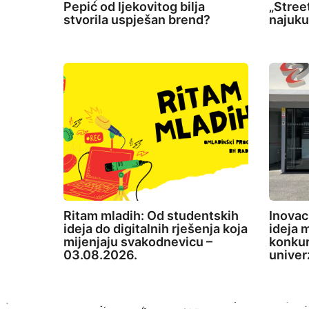
Pepić od ljekovitog bilja
„Stree
stvorila uspješan brend?
najuku
Ritam mladih: Od studentskih
Inovac
ideja do digitalnih rješenja koja
ideja m
mijenjaju svakodnevicu –
konkur
03.08.2026.
univer