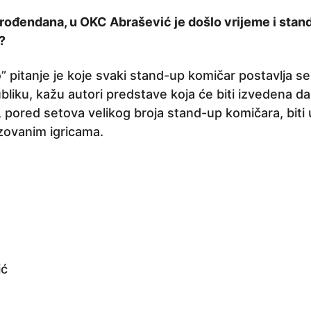
ođendana, u OKC Abrašević je došlo vrijeme i stan
?
o” pitanje je koje svaki stand-up komičar postavlja s
liku, kažu autori predstave koja će biti izvedena da
 pored setova velikog broja stand-up komičara, biti
izovanim igricama.
ić