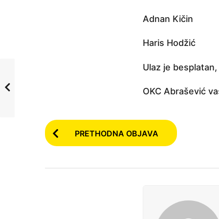
j
e
Adnan Kičin
Haris Hodžić
Ulaz je besplatan,
OKC Abrašević va
P
PRETHODNA OBJAVA
o
s
t
P
a