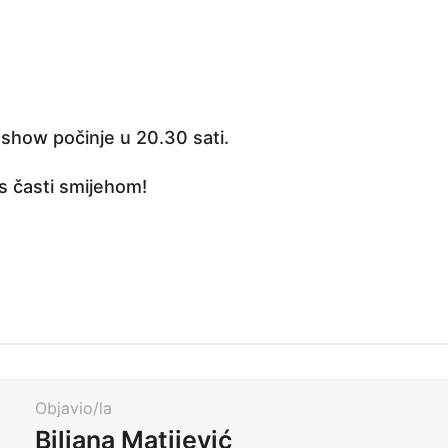
 show počinje u 20.30 sati.
s časti smijehom!
Objavio/la
Biljana Matijević