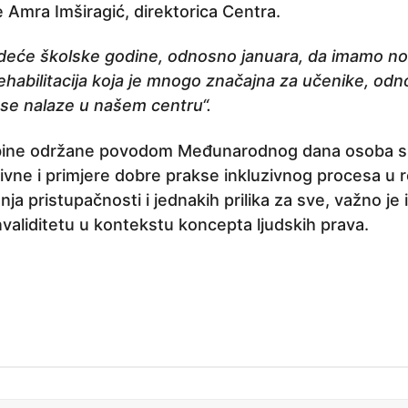
če Amra Imširagić, direktorica Centra.
edeće školske godine, odnosno januara, da imamo nov
ehabilitacija koja je mnogo značajna za učenike, od
 se nalaze u našem centru“.
ribine održane povodom Međunarodnog dana osoba s i
itivne i primjere dobre prakse inkluzivnog procesa u
 pristupačnosti i jednakih prilika za sve, važno je i
 invaliditetu u kontekstu koncepta ljudskih prava.