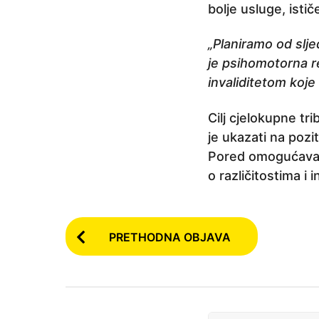
bolje usluge, isti
„Planiramo od slj
je psihomotorna r
invaliditetom koje
Cilj cjelokupne t
je ukazati na poz
Pored omogućavanja
o različitostima i
P
PRETHODNA OBJAVA
o
s
t