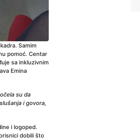
t kadra. Samim
čnu pomoć. Centar
đuje sa inkluzivnim
java Emina
počela su da
slušanja i govora,
ine i logoped.
risnici dobili što