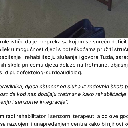
kole ističu da je prepreka sa kojom se sureću defici
uvijek u mogućnost djeci s poteškoćama pružiti stru
spitanje i rehabilitaciju slušanja i govora Tuzla, sara
nih škola pri čemu djeca dolaze na tretmane, objašn
, dipl. defektolog-surdoaudiolog.
ravilnika, djeca oštećenog sluha iz redovnih škola 
t da kod nas dobijaju tretmane kako rehabilitacije 
enju i senzorne integracije”,
 radi rehabilitator i senzorni terapeut, a od ove god
i sa razvojem i unapređenjem centra kako bi njihovi ko