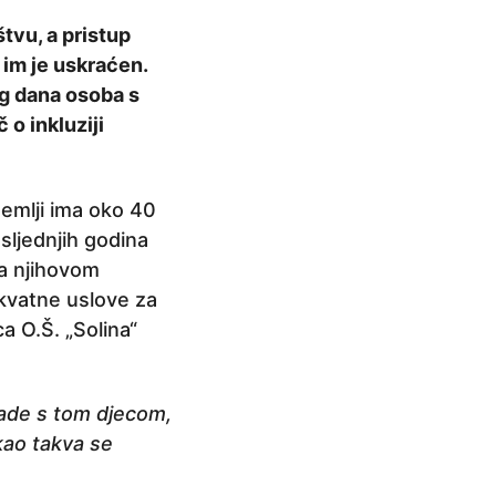
tvu, a pristup
 im je uskraćen.
og dana osoba s
 o inkluziji
emlji ima oko 40
sljednjih godina
ka njihovom
ekvatne uslove za
a O.Š. „Solina“
rade s tom djecom,
kao takva se