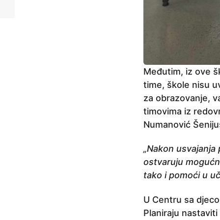
Međutim, iz ove š
time, škole nisu 
za obrazovanje, va
timovima iz redov
Numanović Šenijus
„Nakon usvajanja p
ostvaruju mogućnos
tako i pomoći u uč
U Centru sa djecom
Planiraju nastavit