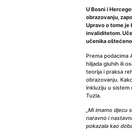
e
U Bosni i Hercegov
p
obrazovanju, zapo
r
Upravo o tome je 
i
invaliditetom. Uče
j
učenika oštećeno
e
3
Prema podacima Ag
g
hiljada gluhih il
o
teorija i praksa r
d
obrazovanju. Kako
i
inkluziju u sistem
n
Tuzla.
e
p
„Mi imamo djecu s
r
naravno i nastavni
i
pokazala kao dobar