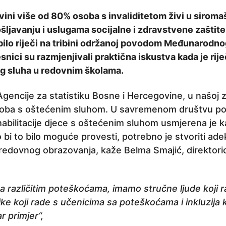
ini više od 80% osoba s invaliditetom živi u siromaš
šljavanju i uslugama socijalne i zdravstvene zaštite
bilo riječi na tribini održanoj povodom Međunarodn
snici su razmjenjivali praktična iskustva kada je riječ
g sluha u redovnim školama.
encije za statistiku Bosne i Hercegovine, u našoj z
i osoba s oštećenim sluhom. U savremenom društvu po
ehabilitacije djece s oštećenim sluhom usmjerena je 
 bi to bilo moguće provesti, potrebno je stvoriti ad
 redovnog obrazovanja, kaže Belma Smajić, direktoric
a različitim poteškoćama, imamo stručne ljude koji 
ke koji rade s učenicima sa poteškoćama i inkluzija 
 primjer“,