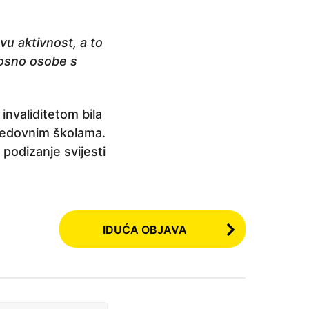
u aktivnost, a to
nosno osobe s
nvaliditetom bila
 redovnim školama.
 podizanje svijesti
IDUĆA OBJAVA