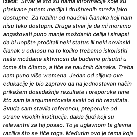
Izeta:
“Stvar je što su nama informacije koje su
plasirane putem medija i društvenih mreža jako
dostupne. Za razliku od naučnih članaka koji nam
nisu tako dostupni. Druga stvar je da mi moramo
angažovati puno manje moždanih ćelija i sinapsi
da bi uopšte pročitali neki status ili neki novinski
članak u odnosu na to koliko trebamo iskoristiti
naše moždane aktivnosti da budemo prisutni u
tome šta čitamo, a tiče se naučnih članaka. Treba
nam puno više vremena. Jedan od ciljeva ove
edukacije je bio zapravo da na jednostavan način
prikažem dosadašnje rezultate i preporuke time
što sam ja argumentovala svaki od tih rezultata.
Svuda sam stavila referencu, preporuke od
strane visokih institucija, dakle ljudi koji su
relevantni za taj posao. To je uglavnom ta glavna
razlika što se tiče toga. Međutim ovo je tema koja