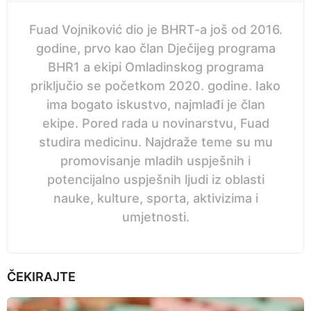
Fuad Vojniković dio je BHRT-a još od 2016.
godine, prvo kao član Dječijeg programa
BHR1 a ekipi Omladinskog programa
priključio se početkom 2020. godine. Iako
ima bogato iskustvo, najmlađi je član
ekipe. Pored rada u novinarstvu, Fuad
studira medicinu. Najdraže teme su mu
promovisanje mladih uspješnih i
potencijalno uspješnih ljudi iz oblasti
nauke, kulture, sporta, aktivizima i
umjetnosti.
ČEKIRAJTE