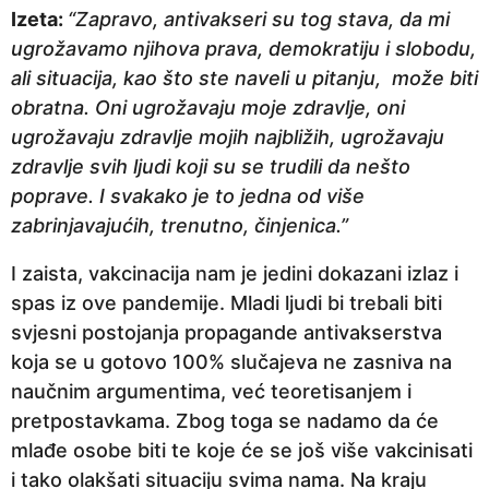
Izeta:
“Zapravo, antivakseri su tog stava, da mi
ugrožavamo njihova prava, demokratiju i slobodu,
ali situacija, kao što ste naveli u pitanju, može biti
obratna. Oni ugrožavaju moje zdravlje, oni
ugrožavaju zdravlje mojih najbližih, ugrožavaju
zdravlje svih ljudi koji su se trudili da nešto
poprave. I svakako je to jedna od više
zabrinjavajućih, trenutno, činjenica.”
I zaista, vakcinacija nam je jedini dokazani izlaz i
spas iz ove pandemije. Mladi ljudi bi trebali biti
svjesni postojanja propagande antivakserstva
koja se u gotovo 100% slučajeva ne zasniva na
naučnim argumentima, već teoretisanjem i
pretpostavkama. Zbog toga se nadamo da će
mlađe osobe biti te koje će se još više vakcinisati
i tako olakšati situaciju svima nama. Na kraju