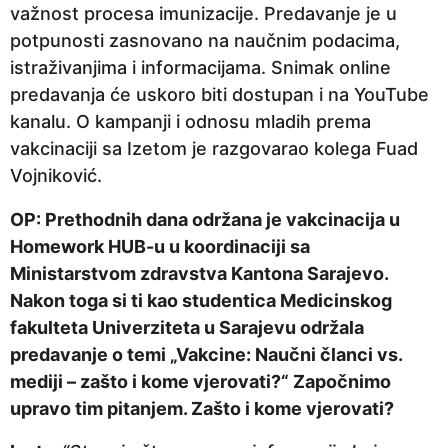
važnost procesa imunizacije. Predavanje je u
p
potpunosti zasnovano na naučnim podacima,
r
istraživanjima i informacijama. Snimak online
i
predavanja će uskoro biti dostupan i na YouTube
j
kanalu. O kampanji i odnosu mladih prema
e
vakcinaciji sa Izetom je razgovarao kolega Fuad
Vojniković.
OP: Prethodnih dana održana je vakcinacija u
Homework HUB-u u koordinaciji sa
Ministarstvom zdravstva Kantona Sarajevo.
Nakon toga si ti kao studentica Medicinskog
fakulteta Univerziteta u Sarajevu održala
predavanje o temi „Vakcine: Naučni članci vs.
mediji – zašto i kome vjerovati?“ Započnimo
upravo tim pitanjem. Zašto i kome vjerovati?