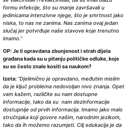
formu infekcije, što su manje završavali u
jedinicama intenzivne njege, što je smrtnost jako
niska, to nas ne zanima. Nas zanima ovaj jedan
slučaj jer potvrđuje naše stavove koje trenutno
imamo.”
OP: Je li opravdana zbunjenost i strah dijela
građana kada su u pitanju političke odluke, koje
su se često znale kositi sa naukom?
Izeta:
“Djelimično je opravdano, međutim mislim
da je ključ problema nedovoljan nivo znanja. Opet
vam kažem, različite su nam dostupne
informacije, tako da su nam dezinformacije
dostupnije od prvih informacija. Imamo jako malo
stručnjaka koji govore našim, narodnim jezikom,
tako da ih možemo razumjeti. Cilj edukacija je da