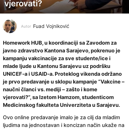
o
vjerovati?
d
i
n
Fuad Vojniković
Autor
a
p
Homework HUB, u koordinaciji sa Zavodom za
r
javno zdravstvo Kantona Sarajevo, pokrenuo je
i
kampanju vakcinacije za sve studente/ice i
j
mlade ljude u Kantonu Sarajevu uz podršku
e
UNICEF-a i USAID-a. Proteklog vikenda održano
5
je prvo predavanje u sklopu kampanje “Vakcine –
g
naučni članci vs. mediji – zašto i kome
o
vjerovati?”, sa Izetom Hamzom, studenticom
d
Medicinskog fakulteta Univerziteta u Sarajevu.
i
Ovo online predavanje imalo je za cilj da mladim
n
ljudima na jednostavan i koncizan način ukaže na
a