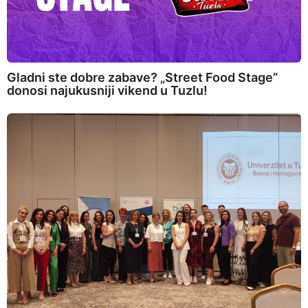
Gladni ste dobre zabave? „Street Food Stage”
donosi najukusniji vikend u Tuzlu!