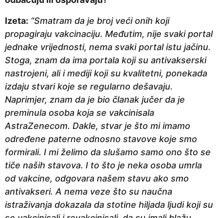
Izeta:
“Smatram da je broj veći onih koji
propagiraju vakcinaciju. Međutim, nije svaki portal
jednake vrijednosti, nema svaki portal istu jačinu.
Stoga, znam da ima portala koji su antivakserski
nastrojeni, ali i mediji koji su kvalitetni, ponekada
izdaju stvari koje se regularno dešavaju.
Naprimjer, znam da je bio članak jučer da je
preminula osoba koja se vakcinisala
AstraZenecom. Dakle, stvar je što mi imamo
određene paterne odnosno stavove koje smo
formirali. I mi želimo da slušamo samo ono što se
tiče naših stavova. I to što je neka osoba umrla
od vakcine, odgovara našem stavu ako smo
antivakseri. A nema veze što su naučna
istraživanja dokazala da stotine hiljada ljudi koji su
se vakcinisali i revakcinisali, da su imali blažu