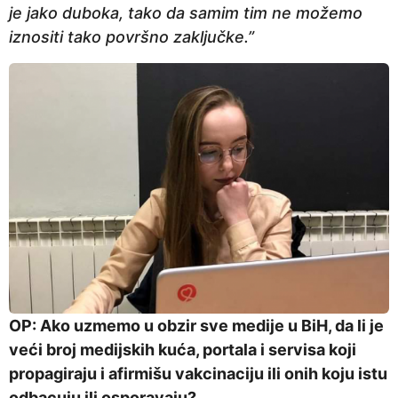
je jako duboka, tako da samim tim ne možemo
iznositi tako površno zaključke.”
OP: Ako uzmemo u obzir sve medije u BiH, da li je
veći broj medijskih kuća, portala i servisa koji
propagiraju i afirmišu vakcinaciju ili onih koju istu
odbacuju ili osporavaju?