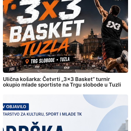
Ulična košarka: Četvrti „3×3 Basket” turnir
okupio mlade sportiste na Trgu slobode u Tuzli