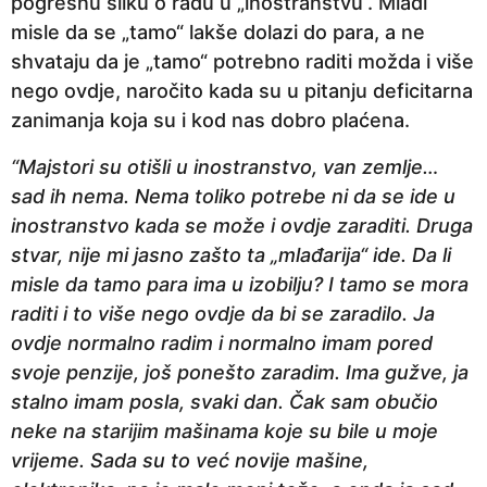
pogrešnu sliku o radu u „inostranstvu“. Mladi
misle da se „tamo“ lakše dolazi do para, a ne
shvataju da je „tamo“ potrebno raditi možda i više
nego ovdje, naročito kada su u pitanju deficitarna
zanimanja koja su i kod nas dobro plaćena.
“Majstori su otišli u inostranstvo, van zemlje…
sad ih nema. Nema toliko potrebe ni da se ide u
inostranstvo kada se može i ovdje zaraditi. Druga
stvar, nije mi jasno zašto ta „mlađarija“ ide. Da li
misle da tamo para ima u izobilju? I tamo se mora
raditi i to više nego ovdje da bi se zaradilo. Ja
ovdje normalno radim i normalno imam pored
svoje penzije, još ponešto zaradim. Ima gužve, ja
stalno imam posla, svaki dan. Čak sam obučio
neke na starijim mašinama koje su bile u moje
vrijeme. Sada su to već novije mašine,