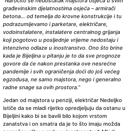
“Naročito se nedostatak majstora osjeća u svim
građevinskim djelatnostima osjeća – armirači
betona… od temelja do krovne konstrukcije i tu
podrazumijevamo i parketare, električare,
vodoinstalatere, instalatere centralnog grijanja
koji pogotovo u posljednje vrijeme nedostaju i
intenzivno odlaze u inostranstvo. Ono što brine
kada je Bijeljina u pitanju je to da sve prognoze
govore da će nakon prestanka ove nesrećne
pandemije i svih ograničenja doći do još većeg
egzodusa, ne samo majstora, nego i generalno
radne snage sa ovih prostora.”
Jedan od majstora u penziji, električar Nedeljko
ističe da se mladi rijetko opredjeljuju da ostanu u
Bijeljini kako bi se bavili bilo kojom vrstom
zanatstva i on smatra da je to što imaju možda