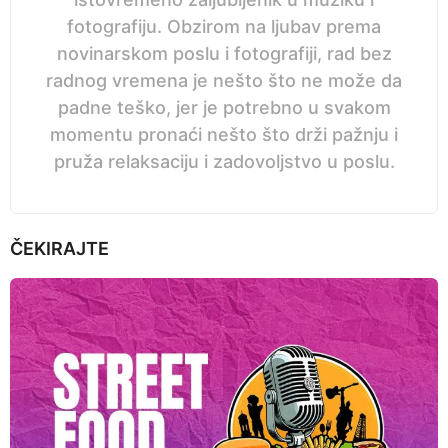
fotografiju. Obzirom na ljubav prema
novinarskom poslu i fotografiji, rad bez
radnog vremena je nešto što ne može da
padne teško, jer je potrebno u svakom
momentu pronaći nešto što drži pažnju i
pruža relaksaciju i zadovoljstvo u poslu.
ČEKIRAJTE