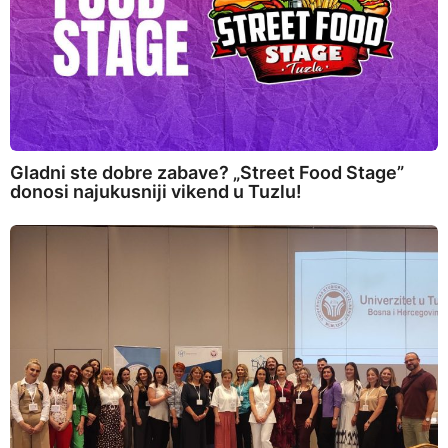
Gladni ste dobre zabave? „Street Food Stage”
donosi najukusniji vikend u Tuzlu!