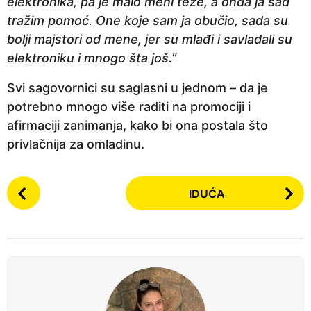
elektronika, pa je malo meni teže, a onda ja sad
tražim pomoć. One koje sam ja obučio, sada su
bolji majstori od mene, jer su mlađi i savladali su
elektroniku i mnogo šta još.”
Svi sagovornici su saglasni u jednom – da je
potrebno mnogo više raditi na promociji i
afirmaciji zanimanja, kako bi ona postala što
privlačnija za omladinu.
P
IDUĆA
o
s
t
P
a
g