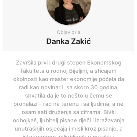
i
n
a
t
i
Objavio/la
o
Danka Zakić
n
Završila prvi i drugi stepen Ekonomskog
fakulteta u rodnoj Bijeljini, a sticajem
okolnosti kao master ekonomije počela da
radi kao novinar i, sa skoro 30 godina,
shvatila da je to nešto u čemu se
pronalazi – rad na terenu i sa ljudima, a ne
osam sati druženja sa ciframa. Bivši
odbojkaš, ljubitelj pisane riječi i izražavanja
unutrašnjih osjećaja i misli kroz pisanje, a
istovremeno zaljubljenik u muziku i