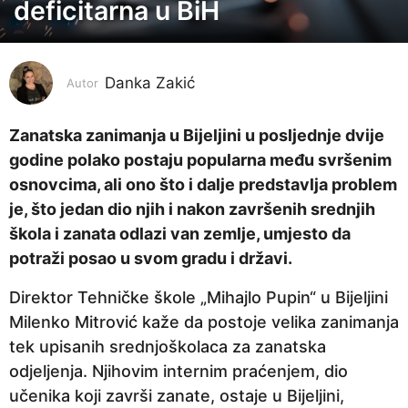
deficitarna u BiH
g
o
d
i
Danka Zakić
Autor
n
a
Zanatska zanimanja u Bijeljini u posljednje dvije
p
godine polako postaju popularna među svršenim
r
osnovcima, ali ono što i dalje predstavlja problem
i
je, što jedan dio njih i nakon završenih srednjih
j
škola i zanata odlazi van zemlje, umjesto da
e
potraži posao u svom gradu i državi.
5
Direktor Tehničke škole „Mihajlo Pupin“ u Bijeljini
g
Milenko Mitrović kaže da postoje velika zanimanja
o
tek upisanih srednjoškolaca za zanatska
d
odjeljenja. Njihovim internim praćenjem, dio
i
učenika koji završi zanate, ostaje u Bijeljini,
n