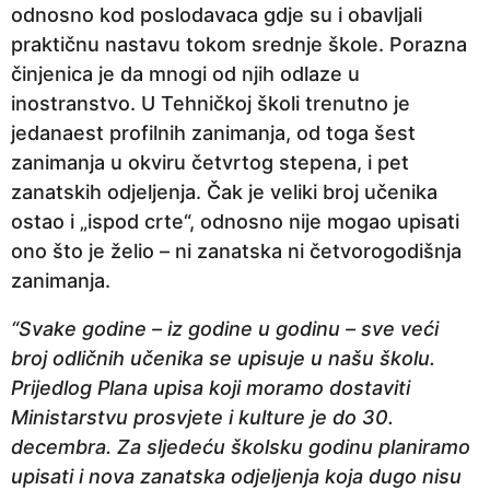
odnosno kod poslodavaca gdje su i obavljali
a
praktičnu nastavu tokom srednje škole. Porazna
p
činjenica je da mnogi od njih odlaze u
r
inostranstvo. U Tehničkoj školi trenutno je
i
jedanaest profilnih zanimanja, od toga šest
j
zanimanja u okviru četvrtog stepena, i pet
e
zanatskih odjeljenja. Čak je veliki broj učenika
ostao i „ispod crte“, odnosno nije mogao upisati
ono što je želio – ni zanatska ni četvorogodišnja
zanimanja.
“Svake godine – iz godine u godinu – sve veći
broj odličnih učenika se upisuje u našu školu.
Prijedlog Plana upisa koji moramo dostaviti
Ministarstvu prosvjete i kulture je do 30.
decembra. Za sljedeću školsku godinu planiramo
upisati i nova zanatska odjeljenja koja dugo nisu