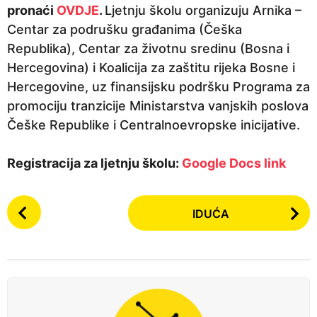
pronaći
OVDJE
.
Ljetnju školu organizuju Arnika –
Centar za podrušku građanima (Češka
Republika), Centar za životnu sredinu (Bosna i
Hercegovina) i Koalicija za zaštitu rijeka Bosne i
Hercegovine, uz finansijsku podršku Programa za
promociju tranzicije Ministarstva vanjskih poslova
Češke Republike i Centralnoevropske inicijative.
Registracija za ljetnju školu:
Google Docs link
P
IDUĆA
o
s
t
P
a
g