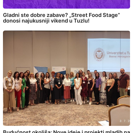
Gladni ste dobre zabave? „Street Food Stage”
donosi najukusniji vikend u Tuzlu!
Budućnost okoliša: Nove ideje i projekti mladih na