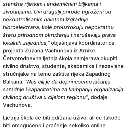
stanište rijetkim i endemičnim biljkama i
p
životinjama. Ovi dragulji prirode ugroženi su
r
nekontrolisanim naletom izgradnje
i
hidroelektrana, koje prouzrokuju nepovratnu
j
štetu prirodnom okruženju i narušavaju prava
e
lokalnih zajednica,”
objašnjava koordinatorica
projekta Zuzana Vachunova iz Arnike
.
Četvorodnevna ljetnja škola namjerava okupiti
civilno društvo, studente, akademike i nezavisne
stručnjake na temu zaštite rijeka Zapadnog
Balkana.
“Naš cilj je da doprinesemo jačanju
saradnje i kapacitetima za kampanju organizacija
civilnog društva u cijelom regionu”
, dodaje
Vachunova.
Ljetnja škola će biti održana uživo, ali će takođe
biti omogućeno i praćenje nekoliko online