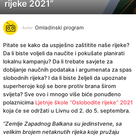
o
rijeke 2021”
d
i
n
Omladinski program
Autor
a
p
Pitate se kako da uspješno zaštitite naše rijeke?
r
Da li biste voljeli da naučite i pokušate planirati
i
lokalnu kampanju? Da li trebate savjete za
j
dobijanje naučnih podataka i argumenata za spas
e
slobodnih rijeka? I da li biste željeli da upoznate
5
superheroje koji se bore protiv brana širom
g
svijeta? Sve ovo i mnogo više biće ponuđeno
o
polaznicima
Ljetnje škole “Oslobodite rijeke” 2021
d
koja će se održati u Livnu od 2. do 5. septembra.
i
“Zemlje Zapadnog Balkana su jedinstvene, sa
n
velikim brojem netaknutih rijeka koje pružaju
a