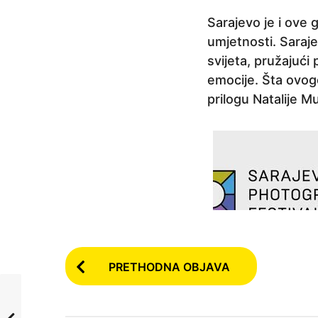
p
Sarajevo je i ove 
r
umjetnosti. Saraj
i
svijeta, pružajući 
j
emocije. Šta ovog
e
prilogu Natalije Mu
2
m
j
e
s
e
c
a
P
p
PRETHODNA OBJAVA
o
r
s
i