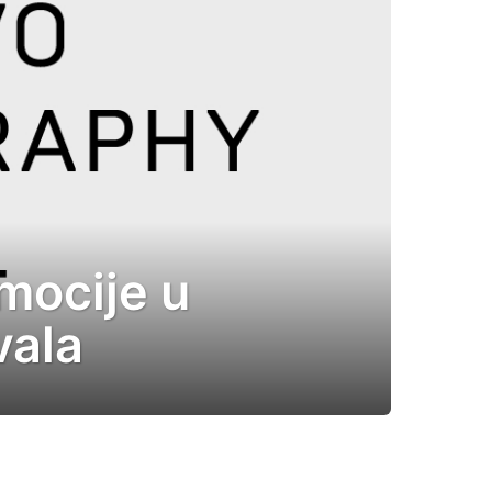
emocije u
vala