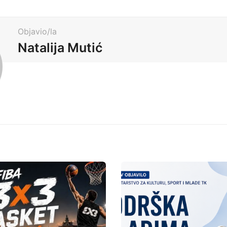
Objavio/la
Natalija Mutić