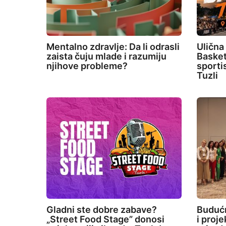
Mentalno zdravlje: Da li odrasli
Ulična
zaista čuju mlade i razumiju
Basket
njihove probleme?
sporti
Tuzli
Gladni ste dobre zabave?
Budućn
„Street Food Stage” donosi
i proj