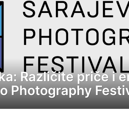
a: Različite priče i 
o Photography Festi