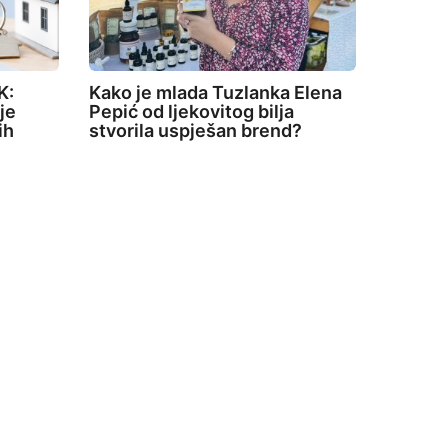
K:
Kako je mlada Tuzlanka Elena
je
Pepić od ljekovitog bilja
ih
stvorila uspješan brend?