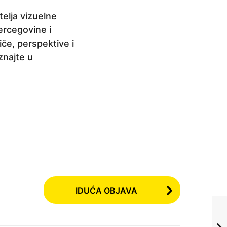
telja vizuelne
ercegovine i
riče, perspektive i
znajte u
IDUĆA OBJAVA