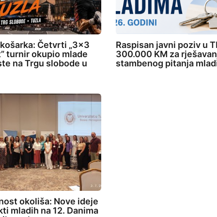
 košarka: Četvrti „3×3
Raspisan javni poziv u T
” turnir okupio mlade
300.000 KM za rješavan
ste na Trgu slobode u
stambenog pitanja mlad
ost okoliša: Nove ideje
ekti mladih na 12. Danima