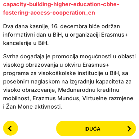
capacity-building-higher-education-cbhe-
a
fostering-access-cooperation_en
p
r
Dva dana kasnije, 16. decembra biće održan
i
informativni dan u BiH, u organizaciji Erasmus+
j
kancelarije u BiH.
e
Svrha događaja je promocija mogućnosti u oblasti
visokog obrazovanja u okviru Erasmus+
programa za visokoškolske institucije u BiH, sa
posebnim naglaskom na Izgradnju kapaciteta za
visoko obrazovanje, Međunarodnu kreditnu
mobilnost, Erazmus Mundus, Virtuelne razmjene
i Žan Mone aktivnosti.
P
IDUĆA
o