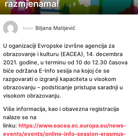
razmjenama!
g
o
d
i
Biljana Matijević
Autor
n
a
U oganizaciji Evropske izvršne agencija za
p
obrazovanje i kulturu (EACEA), 14. decembra
r
2021. godine, u terminu od 10 do 12.30 časova
i
biće održana E-Info sesija na kojoj će se
j
razgovarati o izgranji kapaciteta u visokom
e
obrazovanju – podsticanje pristupa saradnji u
5
visokom obrazovanju.
g
Više informacija, kao i obavezna registracija
o
nalaze se na
d
linku:
https://www.eacea.ec.europa.eu/news-
i
events/events/online-info-session-erasmus-
n