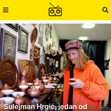
Sulejman Hrgić, jedan od
5