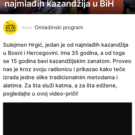
najmlađih kazandžija u BiH
g
o
d
i
Omladinski program
Autor
n
a
Sulejmen Hrgić, jedan je od najmlađih kazandžija
p
u Bosni i Hercegovini. Ima 35 godina, a od toga
r
se 15 godina bavi kazandžijskim zanatom. Proveo
i
nas je kroz svoju radionicu i prikazao kako teče
j
izrada jedne slike tradicionalnim metodama i
e
alatima. Za šta služi katma, a za šta edžene,
5
pogledajte u ovoj video-priči!
g
o
d
i
n