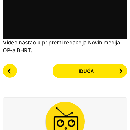
a
p
r
i
j
Video nastao u pripremi redakcija Novih medija i
e
OP-a BHRT.
P
IDUĆA
o
s
t
P
a
g
i
n