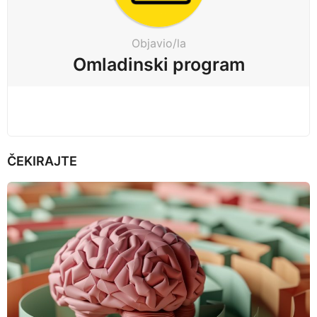
a
t
Objavio/la
i
Omladinski program
o
n
ČEKIRAJTE