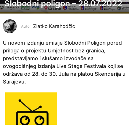
Slobodni poligon – 28.07.2022
4
g
o
Zlatko Karahodžić
d
Autor
i
n
U novom izdanju emisije Slobodni Poligon pored
e
priloga o projektu Umjetnost bez granica,
p
predstavljamo i slušamo izvođače sa
r
ovogodišnjeg izdanja Live Stage Festivala koji se
i
održava od 28. do 30. Jula na platou Skenderija u
j
Sarajevu.
e
4
g
o
d
i