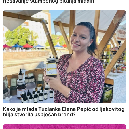
rješavanje stambenog pitanja mladih
Kako je mlada Tuzlanka Elena Pepić od ljekovitog
bilja stvorila uspješan brend?