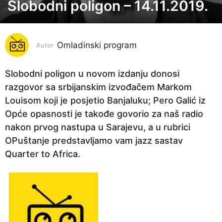
Slobodni poligon – 14.11.2019.
7
g
o
Omladinski program
d
Autor
i
n
Slobodni poligon u novom izdanju donosi
a
razgovor sa srbijanskim izvođačem Markom
p
Louisom koji je posjetio Banjaluku; Pero Galić iz
r
Opće opasnosti je takođe govorio za naš radio
i
nakon prvog nastupa u Sarajevu, a u rubrici
j
OPuštanje predstavljamo vam jazz sastav
e
Quarter to Africa.
7
g
o
d
i