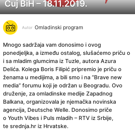
Čuj BiH – 18.11.2019.
7
g
o
Omladinski program
d
Autor
i
n
Mnogo sadržaja vam donosimo i ovog
a
ponedjeljka, a između ostalog, slušaćemo priču o
p
i sa mladim glumcima iz Tuzle, autora Azura
r
Delića. Kolega Boris Filipić pripremio je priču o
i
ženama u medijima, a bili smo i na ”Brave new
j
media” forumu koji je održan u Beogradu. Ovo
e
druženje, za omladinske medije Zapadnog
7
Balkana, organizovala je njemačka novinska
g
agencija, Deutsche Welle. Donosimo priče
o
o Youth Vibes i Puls mladih – RTV iz Srbije,
d
te srednja.hr iz Hrvatske.
i