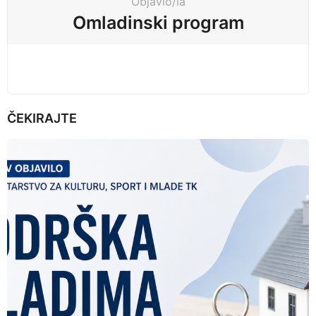
Objavio/la
i
Omladinski program
o
n
ČEKIRAJTE