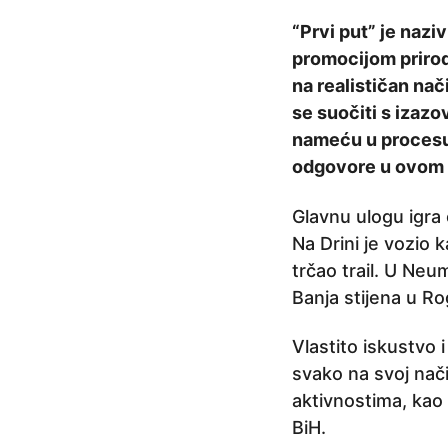
e
“Prvi put” je naz
p
promocijom prirod
r
na realističan nač
i
se suočiti s izaz
j
nameću u procesu 
e
odgovore u ovom s
4
g
Glavnu ulogu igra
o
Na Drini je vozio k
d
trčao trail. U Neu
i
Banja stijena u Ro
n
e
Vlastito iskustvo i
p
svako na svoj nači
r
aktivnostima, kao i
i
BiH.