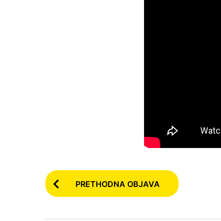
P
PRETHODNA OBJAVA
o
s