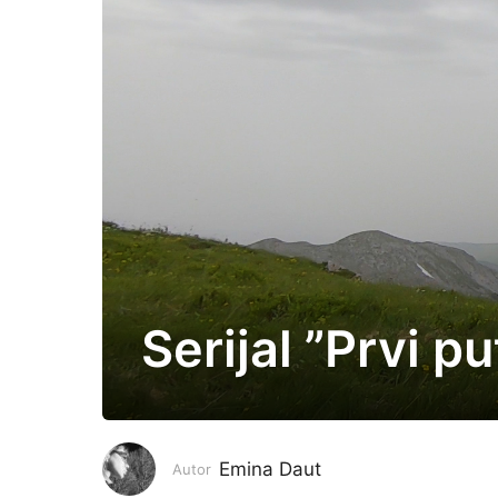
Serijal ”Prvi 
4
g
o
d
i
Emina Daut
Autor
n