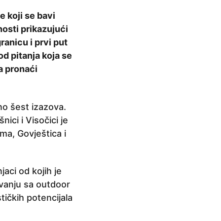
 koji se bavi
osti prikazujući
ranicu i prvi put
d pitanja koja se
a pronaći
no šest izazova.
ici i Visočici je
ma, Govještica i
jaci od kojih je
navanju sa outdoor
stičkih potencijala