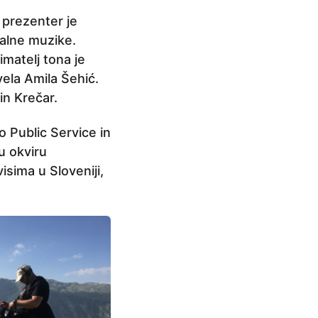
 prezenter je
nalne muzike.
matelj tona je
vela Amila Šehić.
in Krečar.
o Public Service in
u okviru
sima u Sloveniji,