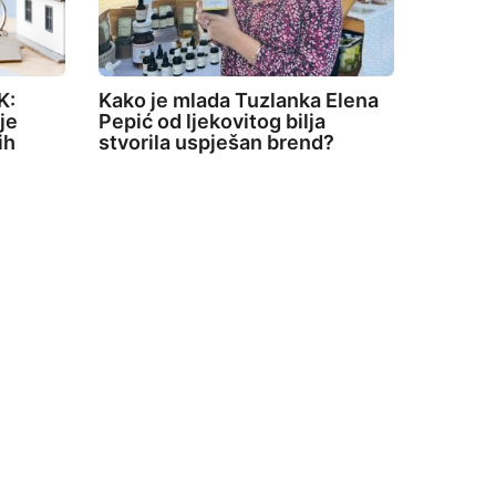
K:
Kako je mlada Tuzlanka Elena
je
Pepić od ljekovitog bilja
ih
stvorila uspješan brend?