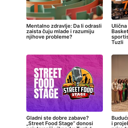
Mentalno zdravlje: Da li odrasli
Ulična
zaista čuju mlade i razumiju
Basket
njihove probleme?
sporti
Tuzli
Gladni ste dobre zabave?
Budućn
„Street Food Stage” donosi
i proj