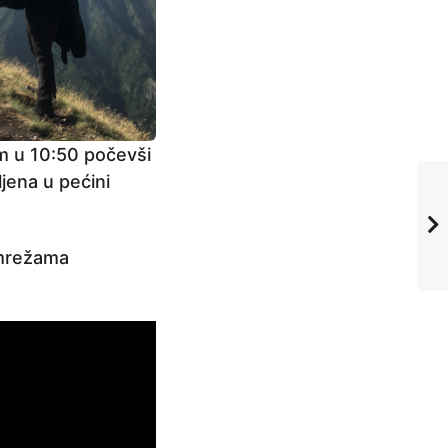
om u 10:50 počevši
jena u pećini
 mrežama