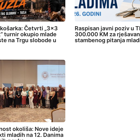
 košarka: Četvrti „3×3
Raspisan javni poziv u T
” turnir okupio mlade
300.000 KM za rješavan
ste na Trgu slobode u
stambenog pitanja mlad
ost okoliša: Nove ideje
ekti mladih na 12. Danima