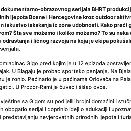
iv dokumentarno-obrazovnog serijala BHRT produkcije
nih ljepota Bosne i Hercegovine kroz outdoor aktivn
in iskustvo iskakanja iz zone udobnosti. Kako preći g
ovom? Šta sve možemo i koliko možemo? To su neka o
odrastanja i ličnog razvoja na koja je ekipa pokušal
erijalu.
 omladinac Gigo pred kojim je u 12 epizoda postavlje
ajak. U Blagaju je probao sportsko penjanje. Na Bjelašn
mu je ronio. Pećinario je u pećinama Orlovača na Pala
gatici. U Prozor-Rami je čuvao i šišao ovce.
 vještine sa Gigom su podijelili brojni domaćini i stučn
n obogatio serijal i doprinio ideji o edukaciji i upoz
 predstavljanju nevjerovatnih prirodnih ljepota i turi