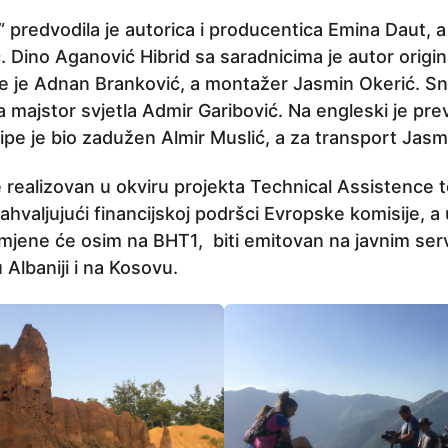
 predvodila je autorica i producentica Emina Daut, a
. Dino Aganović Hibrid sa saradnicima je autor origi
je je Adnan Branković, a montažer Jasmin Okerić. Sni
 majstor svjetla Admir Garibović. Na engleski je pre
ipe je bio zadužen Almir Muslić, a za transport Jasm
 je realizovan u okviru projekta Technical Assistence t
hvaljujući financijskoj podršci Evropske komisije, a 
ene će osim na BHT1, biti emitovan na javnim servi
u Albaniji i na Kosovu.