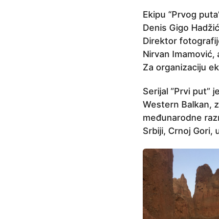
j
e
Ekipu “Prvog puta”
Denis Gigo Hadžić
Direktor fotografi
Nirvan Imamović, a
Za organizaciju ek
Serijal ”Prvi put”
Western Balkan, za
međunarodne razmj
Srbiji, Crnoj Gori, 