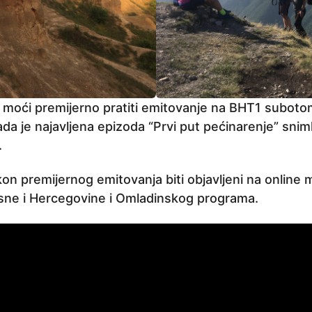
će moći premijerno pratiti emitovanje na BHT1 subot
da je najavljena epizoda “Prvi put pećinarenje” sniml
.
kon premijernog emitovanja biti objavljeni na online
osne i Hercegovine i Omladinskog programa.