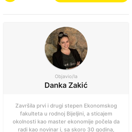
s
n
t
e
P
p
a
r
g
i
i
j
n
e
a
t
i
Objavio/la
o
Danka Zakić
n
Završila prvi i drugi stepen Ekonomskog
fakulteta u rodnoj Bijeljini, a sticajem
okolnosti kao master ekonomije počela da
radi kao novinar i, sa skoro 30 godina,