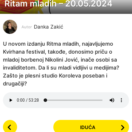
Ritam mladih – 20.05.2024
2
g
o
Danka Zakić
d
Autor
i
n
U novom izdanju Ritma mladih, najavljujemo
e
Kvirhana festival, takođe, donosimo priču o
p
mladoj borbenoj Nikolini Jović, inače osobi sa
r
invaliditetom. Da li su mladi vidljivi u medijima?
i
Zašto je plesni studio Koroleva poseban i
j
drugačiji?
e
2
g
o
P
d
IDUĆA
o
i