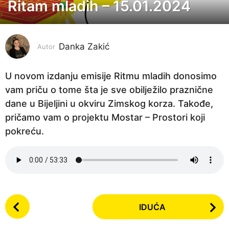
Ritam mladih – 15.01.2024
3
g
o
Danka Zakić
d
Autor
i
n
U novom izdanju emisije Ritmu mladih donosimo
e
vam priču o tome šta je sve obilježilo praznične
p
dane u Bijeljini u okviru Zimskog korza. Takođe,
r
pričamo vam o projektu Mostar – Prostori koji
i
pokreću.
j
e
3
g
P
o
IDUĆA
o
d
s
i