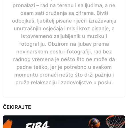
pronalazi – rad na terenu i sa ljudima, a ne
osam sati druženja sa ciframa. Bivši
odbojkaš, ljubitelj pisane riječi i izražavanja
unutrašnjih osjećaja i misli kroz pisanje, a
istovremeno zaljubljenik u muziku i
fotografiju. Obzirom na ljubav prema
novinarskom poslu i fotografiji, rad bez
radnog vremena je nešto što ne može da
padne teško, jer je potrebno u svakom
momentu pronaći nešto što drži pažnju i
pruža relaksaciju i zadovoljstvo u poslu.
ČEKIRAJTE