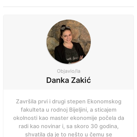
t
n
P
e
a
p
g
r
i
i
n
j
a
e
t
i
Objavio/la
o
Danka Zakić
n
Završila prvi i drugi stepen Ekonomskog
fakulteta u rodnoj Bijeljini, a sticajem
okolnosti kao master ekonomije počela da
radi kao novinar i, sa skoro 30 godina,
shvatila da je to nešto u čemu se