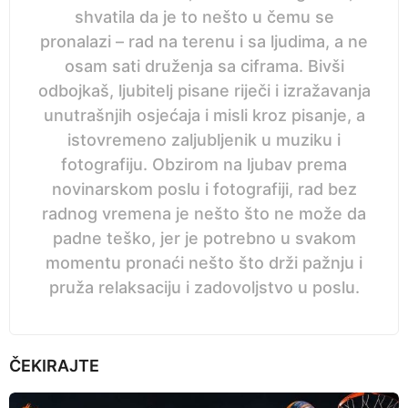
shvatila da je to nešto u čemu se
pronalazi – rad na terenu i sa ljudima, a ne
osam sati druženja sa ciframa. Bivši
odbojkaš, ljubitelj pisane riječi i izražavanja
unutrašnjih osjećaja i misli kroz pisanje, a
istovremeno zaljubljenik u muziku i
fotografiju. Obzirom na ljubav prema
novinarskom poslu i fotografiji, rad bez
radnog vremena je nešto što ne može da
padne teško, jer je potrebno u svakom
momentu pronaći nešto što drži pažnju i
pruža relaksaciju i zadovoljstvo u poslu.
ČEKIRAJTE