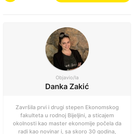
s
n
t
e
P
p
a
r
g
i
i
j
n
e
a
t
i
Objavio/la
o
Danka Zakić
n
Završila prvi i drugi stepen Ekonomskog
fakulteta u rodnoj Bijeljini, a sticajem
okolnosti kao master ekonomije počela da
radi kao novinar i, sa skoro 30 godina,