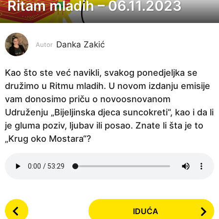
Ritam mladih – 06.11.2023
3
g
o
Danka Zakić
d
Autor
i
n
Kao što ste već navikli, svakog ponedjeljka se
e
družimo u Ritmu mladih. U novom izdanju emisije
p
vam donosimo priču o novoosnovanom
r
Udruženju „Bijeljinska djeca suncokreti“, kao i da li
i
je gluma poziv, ljubav ili posao. Znate li šta je to
j
„Krug oko Mostara“?
e
3
g
o
P
d
IDUĆA
o
i