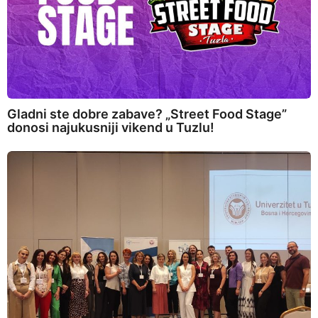
Gladni ste dobre zabave? „Street Food Stage”
donosi najukusniji vikend u Tuzlu!