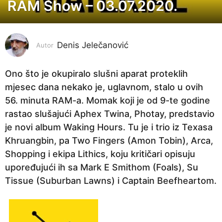
RAM Show – 03.07.2020.
6
g
o
Denis Jelečanović
d
Autor
i
n
Ono što je okupiralo slušni aparat proteklih
a
mjesec dana nekako je, uglavnom, stalo u ovih
p
56. minuta RAM-a. Momak koji je od 9-te godine
r
rastao slušajući Aphex Twina, Photay, predstavio
i
je novi album Waking Hours. Tu je i trio iz Texasa
j
Khruangbin, pa Two Fingers (Amon Tobin), Arca,
e
Shopping i ekipa Lithics, koju kritičari opisuju
5
upoređujući ih sa Mark E Smithom (Foals), Su
g
Tissue (Suburban Lawns) i Captain Beefheartom.
o
d
i