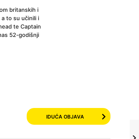
om britanskih i
to su učinili i
head te Captain
nas 52-godišnji
IDUĆA OBJAVA