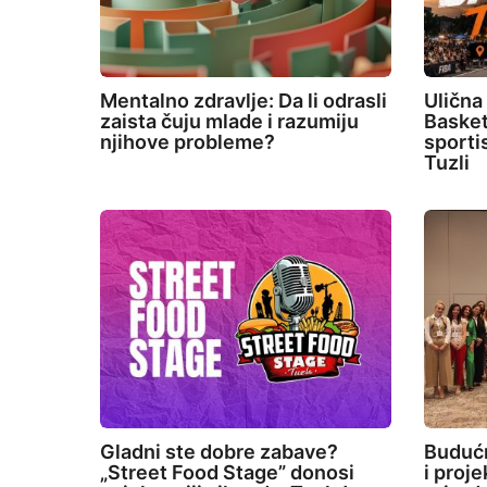
Mentalno zdravlje: Da li odrasli
Ulična
zaista čuju mlade i razumiju
Basket
njihove probleme?
sporti
Tuzli
Gladni ste dobre zabave?
Budućn
„Street Food Stage” donosi
i proj