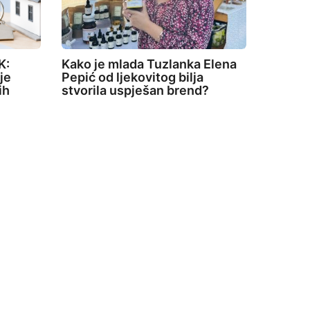
K:
Kako je mlada Tuzlanka Elena
je
Pepić od ljekovitog bilja
ih
stvorila uspješan brend?