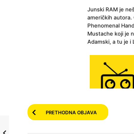
a
Junski RAM je nešt
p
američkih autora. 
r
Phenomenal Handc
i
Mustache koji je 
j
Adamski, a tu je i
e
6
g
o
d
i
n
a
P
p
PRETHODNA OBJAVA
o
r
i
s