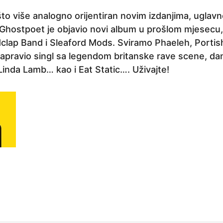
o više analogno orijentiran novim izdanjima, uglavn
Ghostpoet je objavio novi album u prošlom mjesecu, a 
lap Band i Sleaford Mods. Sviramo Phaeleh, Portis
napravio singl sa legendom britanske rave scene, da
 Linda Lamb… kao i Eat Static…. Uživajte!