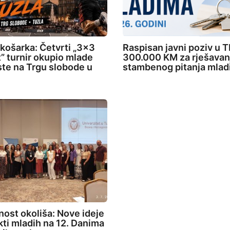
 košarka: Četvrti „3×3
Raspisan javni poziv u T
” turnir okupio mlade
300.000 KM za rješavan
ste na Trgu slobode u
stambenog pitanja mlad
ost okoliša: Nove ideje
ekti mladih na 12. Danima