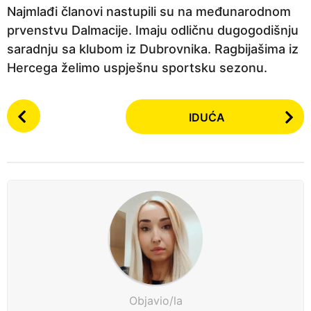
Najmlađi članovi nastupili su na međunarodnom
prvenstvu Dalmacije. Imaju odličnu dugogodišnju
saradnju sa klubom iz Dubrovnika. Ragbijašima iz
Hercega želimo uspješnu sportsku sezonu.
P
IDUĆA
o
s
t
P
a
g
i
n
a
t
Objavio/la
i