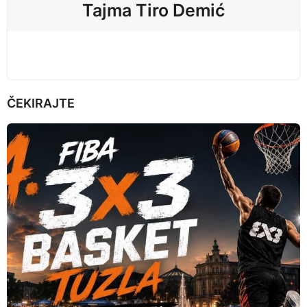
Tajma Tiro Demić
o
n
ČEKIRAJTE