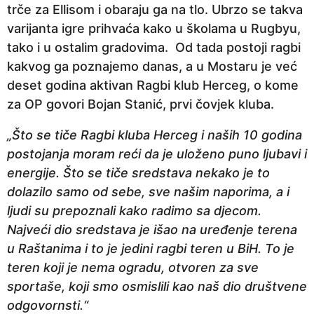
trče za Ellisom i obaraju ga na tlo. Ubrzo se takva
e
varijanta igre prihvaća kako u školama u Rugbyu,
p
tako i u ostalim gradovima. Od tada postoji ragbi
r
kakvog ga poznajemo danas, a u Mostaru je već
i
deset godina aktivan Ragbi klub Herceg, o kome
j
za OP govori Bojan Stanić, prvi čovjek kluba.
e
„Što se tiče Ragbi kluba Herceg i naših 10 godina
postojanja moram reći da je uloženo puno ljubavi i
energije. Što se tiče sredstava nekako je to
dolazilo samo od sebe, sve našim naporima, a i
ljudi su prepoznali kako radimo sa djecom.
Najveći dio sredstava je išao na uređenje terena
u Raštanima i to je jedini ragbi teren u BiH. To je
teren koji je nema ogradu, otvoren za sve
sportaše, koji smo osmislili kao naš dio društvene
odgovornsti.“