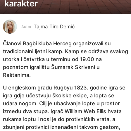
karakter
g
o
d
i
Tajma Tiro Demić
Autor
n
e
Članovi Ragbi kluba Herceg organizovali su
p
tradicionalni ljetni kamp. Kamp se održava svakog
r
utorka i četvrtka u terminu od 19.00 na
i
poznatom igralištu Šumarak Skriveni u
j
Raštanima.
e
U engleskom gradu Rugbyu 1823. godine igra se
4
igra gdje učestvuju školske ekipe, a lopta se
g
udara nogom. Cilj je ubacivanje lopte u prostor
o
između dva stupa. Igrač William Web Ellis hvata
d
rukama loptu i nosi je do protivničkih vrata, a
i
zbunjeni protivnici iznenađeni takvom gestom,
n