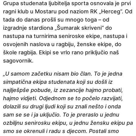
Grupa studenata ljubitelja sporta osnovala je prvi
ragni klub u Mostaru pod naziom RK „Herceg“. Od
tada do danas prošli su mnogo toga – od
izgradnje stardiona „Šumarak skriveni“ do
nastupa na turnirima seniroske ekipe, nastupa i
osvojenih naslova u ragbiju, ženske ekipe, do
škole ragbija. Ekipi se vrlo rano priključio naš
sagovornik.
„U samom začetku nisam bio član. To je jedna
simpatična ekipa studenata koji su došli iz
najlješpše pobude, iz zezancije hajmo probati,
hajmo vidjeti. Odjednom se to počelo razvijati,
dolazili su drugi ljudi koji su znali nešto i onda
sam se se i ja uključio. To je preraslo u jednu
ozbiljnu senirosku ekipu, u jednu žensku ekipu pa
smo se okrenuli i radu s djecom. Postali smo