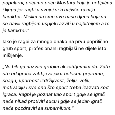
popularni, pričamo priču Mostara koja je netipična
i lijepa jer ragbi u svojoj srži najviše razvija
karakter. Mislim da smo svu našu djecu koja su
se bavili ragbijem uspjeli razviti u najbitnijem a to
je karakter.“
Iako je ragbi za mnoge onako na prvu poprilično
grub sport, profesionalni ragbijaši ne dijele isto
mišljenje.
„Ne bih ga nazvao grubim ali zahtjevnim da. Zato
što od igrača zahtijeva jaku tjelesnu pripremu,
snagu, upornost izdržljivost, želju, volju,
motivaciju i sve ono što sport treba izazvati kod
igrača. Ragbi je poznat kao sport gdje se igrač
neće nikad protiviti sucu i gdje se jedan igrač
neće pozdraviti sa suparnikom.“