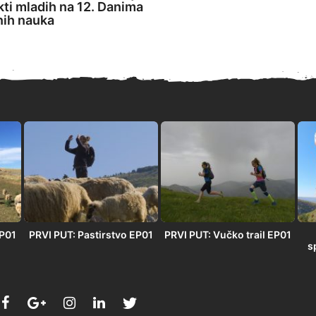
ekti mladih na 12. Danima
nih nauka
EP01
PRVI PUT: Pastirstvo EP01
PRVI PUT: Vučko trail EP01
s