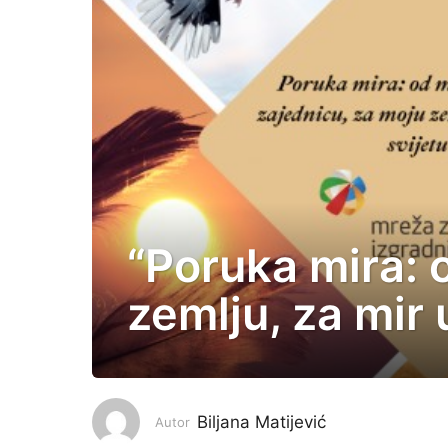
“Poruka mira: 
4
g
zemlju, za mir 
o
d
i
n
e
Biljana Matijević
Autor
p