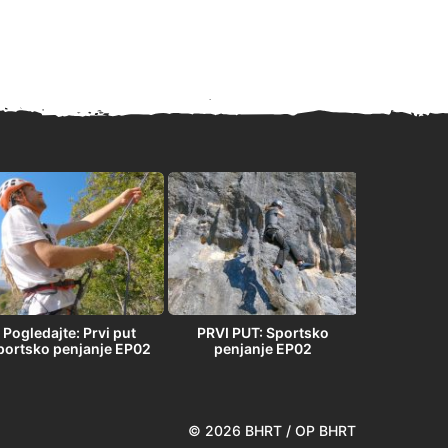
Pogledajte: Prvi put
PRVI PUT: Sportsko
PRVI PU
portsko penjanje EP02
penjanje EP02
penja
© 2026 BHRT / OP BHRT