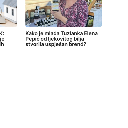
K:
Kako je mlada Tuzlanka Elena
je
Pepić od ljekovitog bilja
ih
stvorila uspješan brend?