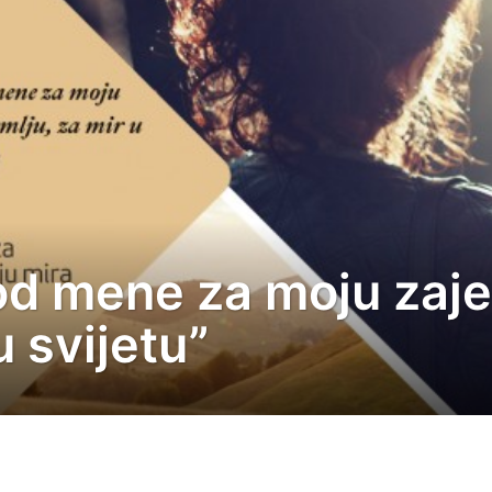
od mene za moju zaje
u svijetu”