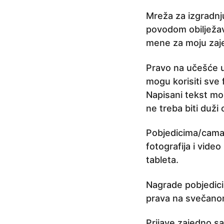
r
Mreža za izgradnj
i
povodom obilježa
j
mene za moju zajed
e
4
Pravo na učešće u 
g
mogu korisiti sve 
o
Napisani tekst može
d
ne treba biti duži
i
Pobjedicima/cama t
n
fotografija i vide
e
tableta.
p
r
Nagrade pobjedici
i
prava na svečano
j
e
Prijave zajedno s