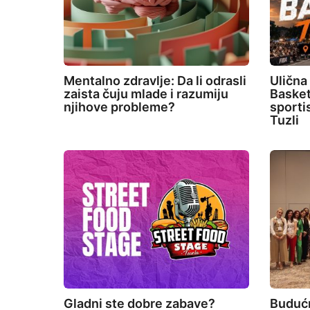
Mentalno zdravlje: Da li odrasli
Ulična
zaista čuju mlade i razumiju
Basket
njihove probleme?
sporti
Tuzli
Gladni ste dobre zabave?
Budućn