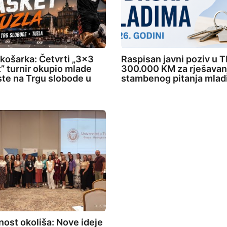
 košarka: Četvrti „3×3
Raspisan javni poziv u T
” turnir okupio mlade
300.000 KM za rješavan
ste na Trgu slobode u
stambenog pitanja mlad
ost okoliša: Nove ideje