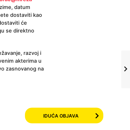
rezime, datum
ete dostaviti kao
dostaviti će
gu se direktno
žavanje, razvoj i
tvenim akterima u
štvo zasnovanog na
IDUĆA OBJAVA