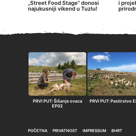
„Street Food Stage” donosi
i proj
najukusniji vikend u Tuzlu!
prirod
PRVI PUT” –
PRVI PUT: Šišanje ovaca
PRVI PUT: Pastirstvo 
 u Orlovači
EP02
POČETNA
PRIVATNOST
IMPRESSUM
BHRT