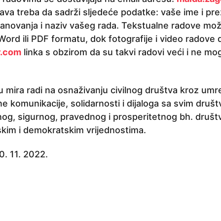
ijava treba da sadrži sljedeće podatke: vaše ime i p
tanovanja i naziv vašeg rada. Tekstualne radove mož
Word ili PDF formatu, dok fotografije i video radove 
r.com
linka s obzirom da su takvi radovi veći i ne mo
 mira radi na osnaživanju civilnog društva kroz umre
e komunikacije, solidarnosti i dijaloga sa svim druš
irnog, sigurnog, pravednog i prosperitetnog bh. dru
kim i demokratskim vrijednostima.
0. 11. 2022.