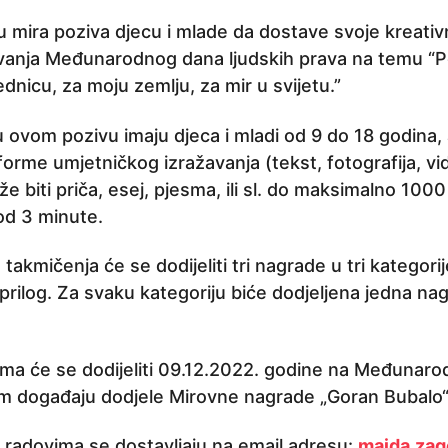
u mira poziva djecu i mlade da dostave svoje kreati
vanja Međunarodnog dana ljudskih prava na temu “P
nicu, za moju zemlju, za mir u svijetu.”
ovom pozivu imaju djeca i mladi od 9 do 18 godina, a
forme umjetničkog izražavanja (tekst, fotografija, vid
 biti priča, esej, pjesma, ili sl. do maksimalno 1000 
 od 3 minute.
akmičenja će se dodijeliti tri nagrade u tri kategorij
o prilog. Za svaku kategoriju biće dodjeljena jedna na
ma će se dodijeliti 09.12.2022. godine na Međunarod
m događaju dodjele Mirovne nagrade „Goran Bubalo“
a radovima se dostavljaju na email adresu:
maida.za