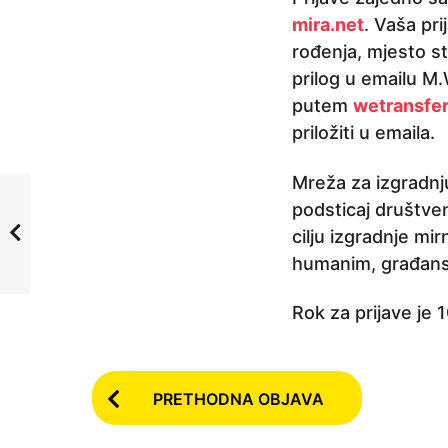
mira.net
. Vaša pr
rođenja, mjesto s
prilog u emailu M.
putem
wetransfe
priložiti u emaila.
Mreža za izgradnju
podsticaj društven
cilju izgradnje m
humanim, građans
Rok za prijave je 1
P
PRETHODNA OBJAVA
o