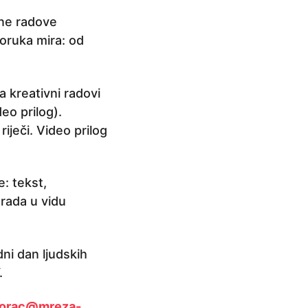
vne radove
oruka mira: od
 kreativni radovi
eo prilog).
riječi. Video prilog
e: tekst,
grada u vidu
ni dan ljudskih
.
gorac@mreza-