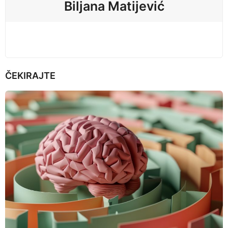
Biljana Matijević
o
n
ČEKIRAJTE