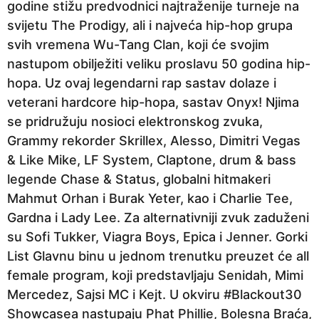
godine stižu predvodnici najtraženije turneje na
svijetu The Prodigy, ali i najveća hip-hop grupa
svih vremena Wu-Tang Clan, koji će svojim
nastupom obilježiti veliku proslavu 50 godina hip-
hopa. Uz ovaj legendarni rap sastav dolaze i
veterani hardcore hip-hopa, sastav Onyx! Njima
se pridružuju nosioci elektronskog zvuka,
Grammy rekorder Skrillex, Alesso, Dimitri Vegas
& Like Mike, LF System, Claptone, drum & bass
legende Chase & Status, globalni hitmakeri
Mahmut Orhan i Burak Yeter, kao i Charlie Tee,
Gardna i Lady Lee. Za alternativniji zvuk zaduženi
su Sofi Tukker, Viagra Boys, Epica i Jenner. Gorki
List Glavnu binu u jednom trenutku preuzet će all
female program, koji predstavljaju Senidah, Mimi
Mercedez, Sajsi MC i Kejt. U okviru #Blackout30
Showcasea nastupaju Phat Phillie, Bolesna Braća,