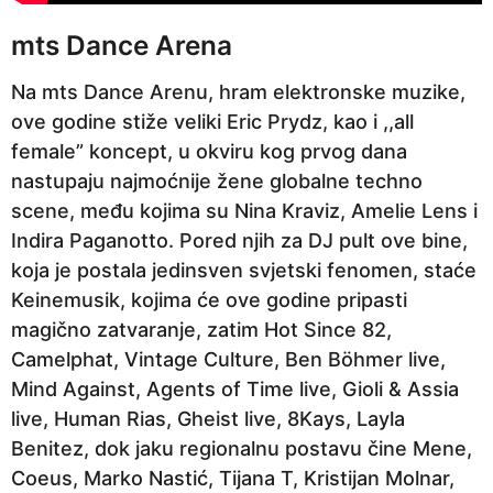
mts Dance Arena
Na mts Dance Arenu, hram elektronske muzike,
ove godine stiže veliki Eric Prydz, kao i ,,all
female” koncept, u okviru kog prvog dana
nastupaju najmoćnije žene globalne techno
scene, među kojima su Nina Kraviz, Amelie Lens i
Indira Paganotto. Pored njih za DJ pult ove bine,
koja je postala jedinsven svjetski fenomen, staće
Keinemusik, kojima će ove godine pripasti
magično zatvaranje, zatim Hot Since 82,
Camelphat, Vintage Culture, Ben Böhmer live,
Mind Against, Agents of Time live, Gioli & Assia
live, Human Rias, Gheist live, 8Kays, Layla
Benitez, dok jaku regionalnu postavu čine Mene,
Coeus, Marko Nastić, Tijana T, Kristijan Molnar,