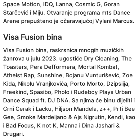
Space Motion, IDQ, Lanna, Cosmic G, Goran
Starčević i Miju. Otvaranje programa mts Dance
Arene prepušteno je očaravajućoj Vylani Marcus.
Visa Fusion bina
Visa Fusion bina, raskrsnica mnogih muzičkih
žanrova u julu 2023. ugostiće Dry Cleaning, The
Toasters, Pera Defformera, Mortal Kombat,
Atheist Rap, Sunshine, Bojanu Vunturišević, Zoe
Kida, Nikolu Vranjkovića, Porto Morto, Dzipsiija,
Freekind, Spasibo, Pholo i Rudeboy Plays Urban
Dance Squad ft. DJ DNA. Sa njima će binu dijeliti i
Crni Cerak i Lacku, Hiljson Mandela, z++, Prti Bee
Gee, Smoke Mardeljano & Ajs Nigrutin, Kendi, kao
i Bad Focus, K not K, Manna i Dina Jashari &
Drugari.