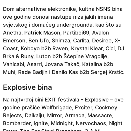
Dom alternativne elektronike, kultna NSNS bina
ove godine donosi nastupe niza jakih imena
svjetskog i domaćeg undergrounda, kao što su
Anetha, Patrick Mason, Partiboi69, Avalon
Emerson, Ben Ufo, Shimza, Carlita, Desiree, X-
Coast, Koboyo b2b Raven, Krystal Klear, Cici, DJ
Brka & Runy, Luton b2b Šćepine Vragolije,
Vahicabi, Asarri, Jovana Takač, Katalina b2b
Muhi, Rade Badjin i Danilo Kas b2b Sergej Krstić.
Explosive bina
Na najtvrđoj bini EXIT festivala – Explosive – ove
godine prašiće Wolfbrigade, Exciter, Cockney
Rejects, Daikaiju, Mirror, Armada, Massacre,
Bombarder, Ignite, Midnight, Nervochaos, Night