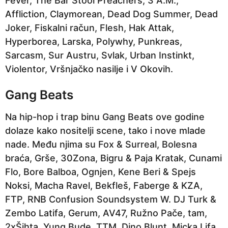
Fever, The Bar Stool Preachers, 3 A.M.,
Affliction, Claymorean, Dead Dog Summer, Dead
Joker, Fiskalni račun, Flesh, Hak Attak,
Hyperborea, Larska, Polywhy, Punkreas,
Sarcasm, Sur Austru, Svlak, Urban Instinkt,
Violentor, Vršnjačko nasilje i V Okovih.
Gang Beats
Na hip-hop i trap binu Gang Beats ove godine
dolaze kako nositelji scene, tako i nove mlade
nade. Među njima su Fox & Surreal, Bolesna
braća, Grše, 30Zona, Bigru & Paja Kratak, Cunami
Flo, Bore Balboa, Ognjen, Kene Beri & Spejs
Noksi, Macha Ravel, Bekfleš, Faberge & KZA,
FTP, RNB Confusion Soundsystem W. DJ Turk &
Zembo Latifa, Gerum, AV47, Ružno Pače, tam,
2xŠihta, Yung Bude, TTM, Dino Blunt, Micka Lifa,