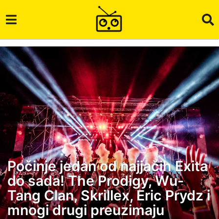
Počinje jedan od najjačih Exita
3
do sada! The Prodigy, Wu-
g
o
Tang Clan, Skrillex, Eric Prydz i
d
mnogi drugi preuzimaju
i