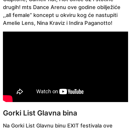
i
drugih! mts Dance Arenu ove godine obilježiće
j
,,all female” koncept u okviru kog će nastupiti
e
Amelie Lens, Nina Kraviz i Indira Paganotto!
Gorki List Glavna bina
Na Gorki List Glavnu binu EXIT festivala ove