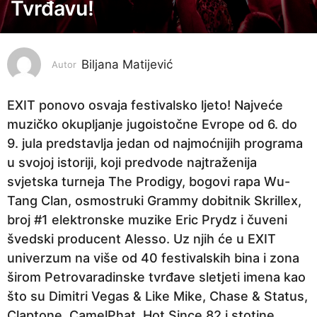
Tvrđavu!
n
e
p
Biljana Matijević
Autor
r
i
EXIT ponovo osvaja festivalsko ljeto! Najveće
j
muzičko okupljanje jugoistočne Evrope od 6. do
e
9. jula predstavlja jedan od najmoćnijih programa
3
u svojoj istoriji, koji predvode najtraženija
g
svjetska turneja The Prodigy, bogovi rapa Wu-
o
Tang Clan, osmostruki Grammy dobitnik Skrillex,
d
broj #1 elektronske muzike Eric Prydz i čuveni
i
švedski producent Alesso. Uz njih će u EXIT
n
univerzum na više od 40 festivalskih bina i zona
e
širom Petrovaradinske tvrđave sletjeti imena kao
p
što su Dimitri Vegas & Like Mike, Chase & Status,
r
Claptone, CamelPhat, Hot Since 82 i stotine