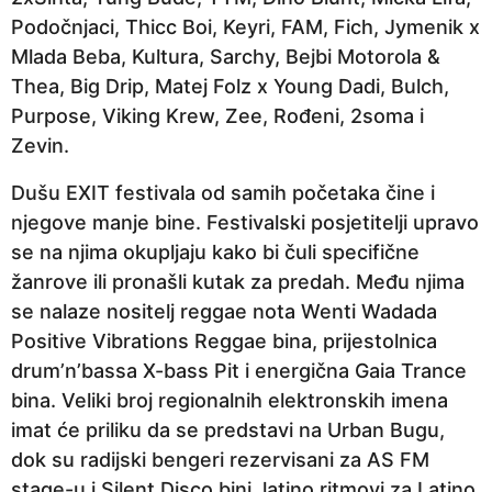
Podočnjaci, Thicc Boi, Keyri, FAM, Fich, Jymenik x
Mlada Beba, Kultura, Sarchy, Bejbi Motorola &
Thea, Big Drip, Matej Folz x Young Dadi, Bulch,
Purpose, Viking Krew, Zee, Rođeni, 2soma i
Zevin.
Dušu EXIT festivala od samih početaka čine i
njegove manje bine. Festivalski posjetitelji upravo
se na njima okupljaju kako bi čuli specifične
žanrove ili pronašli kutak za predah. Među njima
se nalaze nositelj reggae nota Wenti Wadada
Positive Vibrations Reggae bina, prijestolnica
drum’n’bassa X-bass Pit i energična Gaia Trance
bina. Veliki broj regionalnih elektronskih imena
imat će priliku da se predstavi na Urban Bugu,
dok su radijski bengeri rezervisani za AS FM
stage-u i Silent Disco bini, latino ritmovi za Latino