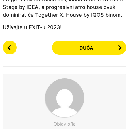
Stage by IDEA, a progresivni afro house zvuk
dominirat će Together X. House by IQOS binom.
Uživajte u EXIT-u 2023!
P
IDUĆA
o
s
t
P
a
g
i
n
a
t
Objavio/la
i