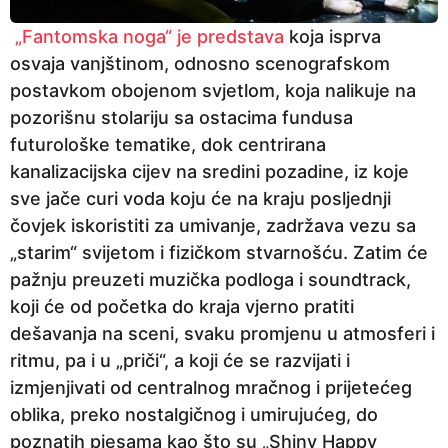
„Fantomska noga“ je predstava
koja isprva
osvaja vanjštinom, odnosno scenografskom
postavkom obojenom svjetlom, koja nalikuje na
pozorišnu stolariju sa ostacima fundusa
futurološke tematike, dok centrirana
kanalizacijska cijev na sredini pozadine, iz koje
sve jače curi voda koju će na kraju posljednji
čovjek iskoristiti za umivanje, zadržava vezu sa
„starim“ svijetom i fizičkom stvarnošću. Zatim će
pažnju preuzeti muzička podloga i soundtrack,
koji će od početka do kraja vjerno pratiti
dešavanja na sceni, svaku promjenu u atmosferi i
ritmu, pa i u „priči“, a koji će se razvijati i
izmjenjivati od centralnog mračnog i prijetećeg
oblika, preko nostalgičnog i umirujućeg, do
poznatih pjesama kao što su „Shiny Happy