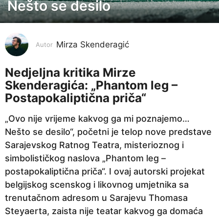
Nešto se desilo
4
g
o
Mirza Skenderagić
d
Autor
i
Nedjeljna kritika Mirze
n
Skenderagića: „Phantom leg –
e
Postapokaliptična priča“
p
r
„Ovo nije vrijeme kakvog ga mi poznajemo…
i
Nešto se desilo“, početni je telop nove predstave
j
Sarajevskog Ratnog Teatra, misterioznog i
e
simbolističkog naslova „Phantom leg –
4
postapokaliptična priča“. I ovaj autorski projekat
g
belgijskog scenskog i likovnog umjetnika sa
o
trenutačnom adresom u Sarajevu Thomasa
d
Steyaerta, zaista nije teatar kakvog ga domaća
i