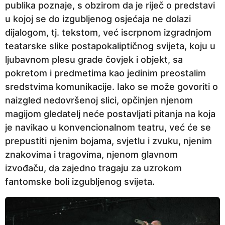
publika poznaje, s obzirom da je riječ o predstavi
n
u kojoj se do izgubljenog osjećaja ne dolazi
e
dijalogom, tj. tekstom, već iscrpnom izgradnjom
p
teatarske slike postapokaliptičnog svijeta, koju u
r
ljubavnom plesu grade čovjek i objekt, sa
i
pokretom i predmetima kao jedinim preostalim
j
sredstvima komunikacije. Iako se može govoriti o
e
naizgled nedovršenoj slici, opčinjen njenom
magijom gledatelj neće postavljati pitanja na koja
je navikao u konvencionalnom teatru, već će se
prepustiti njenim bojama, svjetlu i zvuku, njenim
znakovima i tragovima, njenom glavnom
izvođaču, da zajedno tragaju za uzrokom
fantomske boli izgubljenog svijeta.