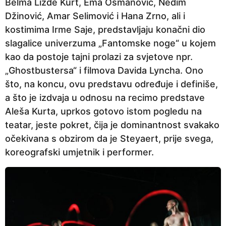
Belma Lizde Kurt, Ema Osmanović, Nedim
Džinović, Amar Selimović i Hana Zrno, ali i
kostimima Irme Saje, predstavljaju konačni dio
slagalice univerzuma „Fantomske noge“ u kojem
kao da postoje tajni prolazi za svjetove npr.
„Ghostbustersa“ i filmova Davida Lyncha. Ono
što, na koncu, ovu predstavu određuje i definiše,
a što je izdvaja u odnosu na recimo predstave
Aleša Kurta, uprkos gotovo istom pogledu na
teatar, jeste pokret, čija je dominantnost svakako
očekivana s obzirom da je Steyaert, prije svega,
koreografski umjetnik i performer.