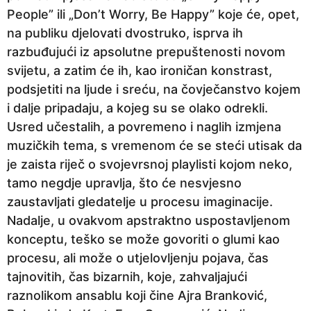
People” ili „Don’t Worry, Be Happy” koje će, opet,
na publiku djelovati dvostruko, isprva ih
razbuđujući iz apsolutne prepuštenosti novom
svijetu, a zatim će ih, kao ironičan konstrast,
podsjetiti na ljude i sreću, na čovječanstvo kojem
i dalje pripadaju, a kojeg su se olako odrekli.
Usred učestalih, a povremeno i naglih izmjena
muzičkih tema, s vremenom će se steći utisak da
je zaista riječ o svojevrsnoj playlisti kojom neko,
tamo negdje upravlja, što će nesvjesno
zaustavljati gledatelje u procesu imaginacije.
Nadalje, u ovakvom apstraktno uspostavljenom
konceptu, teško se može govoriti o glumi kao
procesu, ali može o utjelovljenju pojava, čas
tajnovitih, čas bizarnih, koje, zahvaljajući
raznolikom ansablu koji čine Ajra Branković,