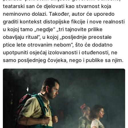
teatarski san će djelovati kao stvarnost koja
neminovno dolazi. Također, autor će uporedo
graditi kontekst distopijske fikcije i nove realnosti
u kojoj tamo „negdje“ „tri tajnovite prilike
obavljaju ritual”, u kojoj „posljednje preostale
ptice lete otrovanim nebom”, što će dodatno
upotpuniti osjećaj izolovanosti i otuđenosti, ne
samo posljednjeg čovjeka, nego i publike sa njim.