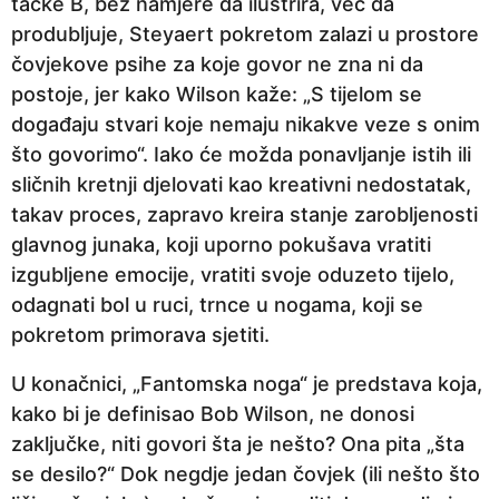
tačke B, bez namjere da ilustrira, već da
produbljuje, Steyaert pokretom zalazi u prostore
čovjekove psihe za koje govor ne zna ni da
postoje, jer kako Wilson kaže: „S tijelom se
događaju stvari koje nemaju nikakve veze s onim
što govorimo“. Iako će možda ponavljanje istih ili
sličnih kretnji djelovati kao kreativni nedostatak,
takav proces, zapravo kreira stanje zarobljenosti
glavnog junaka, koji uporno pokušava vratiti
izgubljene emocije, vratiti svoje oduzeto tijelo,
odagnati bol u ruci, trnce u nogama, koji se
pokretom primorava sjetiti.
U konačnici, „Fantomska noga“ je predstava koja,
kako bi je definisao Bob Wilson, ne donosi
zaključke, niti govori šta je nešto? Ona pita „šta
se desilo?“ Dok negdje jedan čovjek (ili nešto što