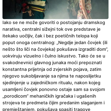
Iako se ne može govoriti o postojanju dramskog
narativa, centralni sižejni tok ove predstave je
itekako uočljiv, čak i bez poetičnih telopa koji
poput onoga centralnog: „Negdje jedan čovjek (ili
nešto što liči na čovjeka) pokušava izgraditi dom“,
uokviruju vizuelno i čulno iskustvo. Tako će se u
svakodnevnici glavnog junaka moći prepoznati
konstantna prijetnja od zvjerskih pojava, zatim
njegovo sukobljavanje sa njima te naposlijetku
sjedinjenje u zajedničkom ritualu, nakon kojeg
usamljeni čovjek ponovno ostaje sam sa svojom
„porodicom“ mehaničkih igračaka i ugašenih
strojeva te predmeta čijim predanim slaganjem i
premještanjem, pokušava spasiti tragove