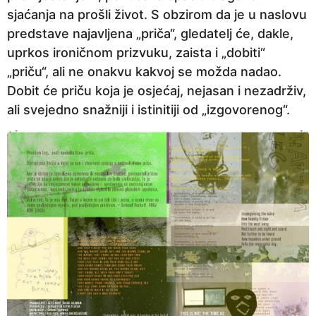
sjaćanja na prošli život. S obzirom da je u naslovu
predstave najavljena „priča“, gledatelj će, dakle,
uprkos ironičnom prizvuku, zaista i „dobiti“
„priču“, ali ne onakvu kakvoj se možda nadao.
Dobit će priču koja je osjećaj, nejasan i nezadrživ,
ali svejedno snažniji i istinitiji od „izgovorenog“.