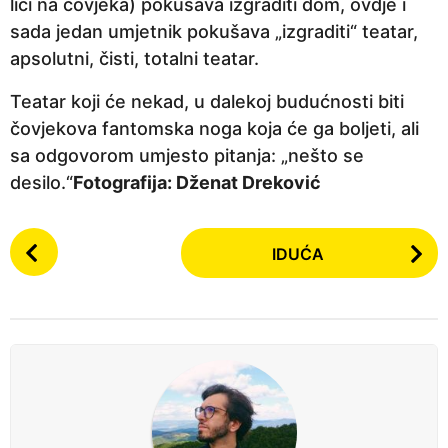
liči na čovjeka) pokušava izgraditi dom, ovdje i
sada jedan umjetnik pokušava „izgraditi“ teatar,
apsolutni, čisti, totalni teatar.
Teatar koji će nekad, u dalekoj budućnosti biti
čovjekova fantomska noga koja će ga boljeti, ali
sa odgovorom umjesto pitanja: „nešto se
desilo.“
Fotografija: Dženat Dreković
P
IDUĆA
o
s
t
P
a
g
i