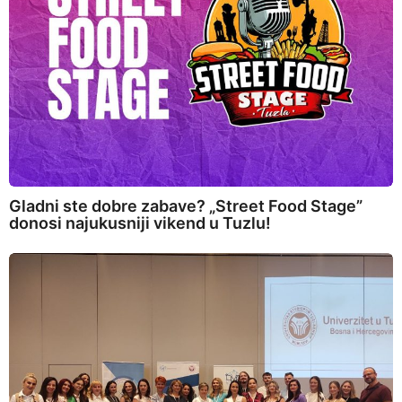
Gladni ste dobre zabave? „Street Food Stage”
donosi najukusniji vikend u Tuzlu!