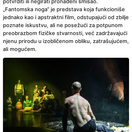
potvrditi ili negirati pronađeni smisao.
„Fantomska noga“ je predstava koja funkcioniše
jednako kao i apstraktni film, odstupajući od zbilje
poznate iskustvu, ali ne posežući za potpunom
preobrazbom fizičke stvarnosti, već zadržavajući
njenu prirodu u izobličenom obliku, zatrašujućem,
ali mogućem.