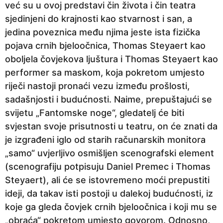
već su u ovoj predstavi čin života i čin teatra
sjedinjeni do krajnosti kao stvarnost i san, a
jedina poveznica među njima jeste ista fizička
pojava crnih bjeloočnica, Thomas Steyaert kao
oboljela čovjekova ljuštura i Thomas Steyaert kao
performer sa maskom, koja pokretom umjesto
riječi nastoji pronaći vezu između prošlosti,
sadašnjosti i budućnosti. Naime, prepuštajući se
svijetu „Fantomske noge“, gledatelj će biti
svjestan svoje prisutnosti u teatru, on će znati da
je izgrađeni iglo od starih računarskih monitora
„samo“ uvjerljivo osmišljen scenografski element
(scenografiju potpisuju Daniel Premec i Thomas
Steyaert), ali će se istovremeno moći prepustiti
ideji, da takav isti postoji u dalekoj budućnosti, iz
koje ga gleda čovjek crnih bjeloočnica i koji mu se
„obraća“ pokretom umjesto govorom. Odnosno,