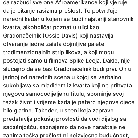
da razbudi sve one Afroamerikance koji vjeruje
da je pitanje rasizma prošlost. To potvrđuje i
naredni kadar u kojem se budi najstariji stanovnik
kvarta, alkoholičar poznat u ulici kao
Gradonačelnik (Ossie Davis) koji nastavlja
otvaranje jedne zaista dojmljive palete
trodimenzionalnih strip likova, a koji mogu
postojati samo u filmova Spike Leeja. Dakle, nije
slučajno da se baš Gradonačelnik budi prvi. On u
jednoj od narednih scena u kojoj se verbalno
sukobljava sa mladićem iz kvarta koji ne prihvata
njegovu samododijeljenu titulu, spominje svoj
težak život i vrijeme kada je petero njegove djece
bilo gladno. Također, u sceni koja zapravo
predstavlja pokušaj prošlosti da vodi dijalog sa
sadašnjošću, saznajemo da nove naraštaje ne
zanima teška prošlost ni neizvjesna budućnost,