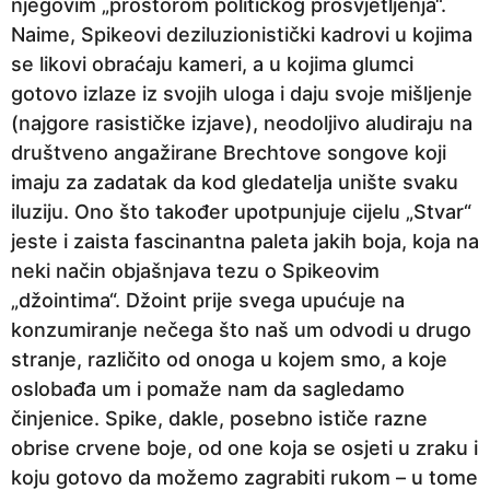
njegovim „prostorom političkog prosvjetljenja“.
Naime, Spikeovi deziluzionistički kadrovi u kojima
se likovi obraćaju kameri, a u kojima glumci
gotovo izlaze iz svojih uloga i daju svoje mišljenje
(najgore rasističke izjave), neodoljivo aludiraju na
društveno angažirane Brechtove songove koji
imaju za zadatak da kod gledatelja unište svaku
iluziju. Ono što također upotpunjuje cijelu „Stvar“
jeste i zaista fascinantna paleta jakih boja, koja na
neki način objašnjava tezu o Spikeovim
„džointima“. Džoint prije svega upućuje na
konzumiranje nečega što naš um odvodi u drugo
stranje, različito od onoga u kojem smo, a koje
oslobađa um i pomaže nam da sagledamo
činjenice. Spike, dakle, posebno ističe razne
obrise crvene boje, od one koja se osjeti u zraku i
koju gotovo da možemo zagrabiti rukom – u tome