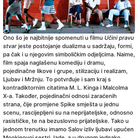
Ono šo je najbitnije spomenuti u filmu
Učini pravu
stvar
jeste postojanje dualizma u sadržaju, formi,
pa čak i u njegovim simboličkim odjeljcima. Naime,
film spaja naglašenu komediju i dramu,
pojedinačne likove i grupe, stilizaciju i realizam,
Ljubav i Mržnju. To potvrđuje i sam kraj s
kontradiktornim citatima M. L. Kinga i Malcolma
X-a. Također, pojedinačni odnosi zaraćenih
strana, čije promjene Spike smješta u jednu
scenu, rascijepljeni su na neprijateljske, odnosno
rasističke, te na bezuslovno prijateljske. Tako u
jednom trenutku imamo Salov izliv ljubavi upućen
Mookieovoj sestri Jade, a u drugom jednako