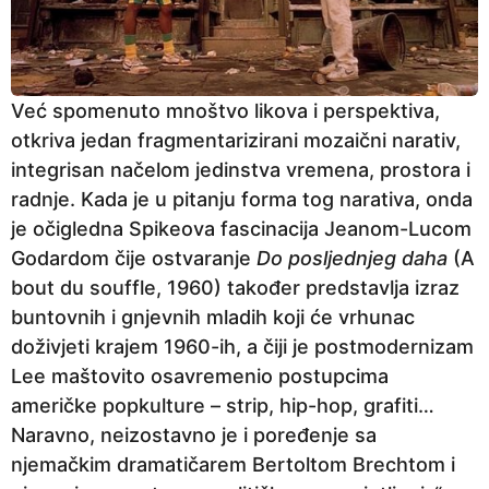
Već spomenuto mnoštvo likova i perspektiva,
otkriva jedan fragmentarizirani mozaični narativ,
integrisan načelom jedinstva vremena, prostora i
radnje. Kada je u pitanju forma tog narativa, onda
je očigledna Spikeova fascinacija Jeanom-Lucom
Godardom čije ostvaranje
Do posljednjeg daha
(A
bout du souffle, 1960) također predstavlja izraz
buntovnih i gnjevnih mladih koji će vrhunac
doživjeti krajem 1960-ih, a čiji je postmodernizam
Lee maštovito osavremenio postupcima
američke popkulture – strip, hip-hop, grafiti…
Naravno, neizostavno je i poređenje sa
njemačkim dramatičarem Bertoltom Brechtom i