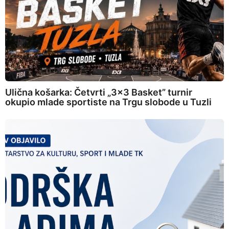
Ulična košarka: Četvrti „3×3 Basket” turnir
okupio mlade sportiste na Trgu slobode u Tuzli