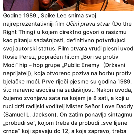
Godine 1989., Spike Lee snima svoj
najreprezentativniji film
Učini pravu stvar
(Do the
Right Thing) u kojem direktno govori o rasizmu
kao pitanju sadašnjosti, definitivno potvrđujući
svoj autorski status. Film otvara vrući plesni uvod
Rosie Perez, popraćen hitom „Bori se protiv
Moći“ hip – hop grupe „Public Enemy“ (Državni
neprijatelj), koja otvoreno poziva na borbu protiv
bjelačke moći. Prve riječi pjesme su godina 1989.
što naravno asocira na sadašnjost. Nakon uvoda,
čujemo zvonjavu sata na kojem je 8 sati, a koji u
ruci drži radijski voditelj Mister Señor Love Daddy
(Samuel L. Jackson). On zatim ponavlja sintagmu
„probudi se“, kojom treba da probudi „sve lijene
crnce“ koji spavaju do 12, a koja zapravo, treba