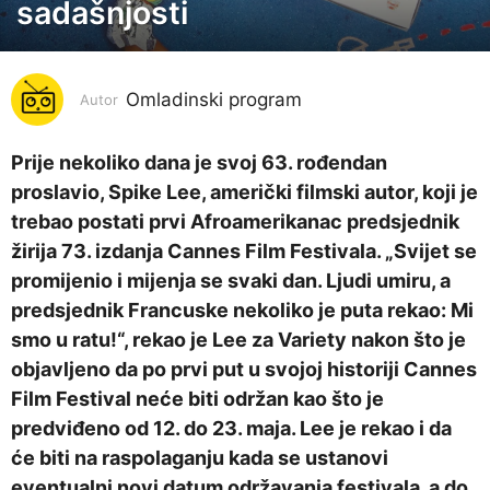
d
sadašnjosti
i
n
a
Omladinski program
Autor
p
r
Prije nekoliko dana je svoj 63. rođendan
i
proslavio, Spike Lee, američki filmski autor, koji je
j
trebao postati prvi Afroamerikanac predsjednik
e
žirija 73. izdanja Cannes Film Festivala. „Svijet se
5
promijenio i mijenja se svaki dan. Ljudi umiru, a
g
predsjednik Francuske nekoliko je puta rekao: Mi
o
smo u ratu!“, rekao je Lee za Variety nakon što je
d
objavljeno da po prvi put u svojoj historiji Cannes
i
Film Festival neće biti održan kao što je
n
predviđeno od 12. do 23. maja. Lee je rekao i da
a
će biti na raspolaganju kada se ustanovi
p
eventualni novi datum održavanja festivala, a do