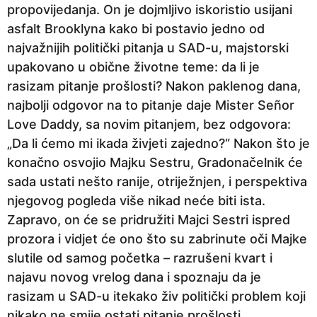
propovijedanja. On je dojmljivo iskoristio usijani
asfalt Brooklyna kako bi postavio jedno od
najvažnijih politički pitanja u SAD-u, majstorski
upakovano u obične životne teme: da li je
rasizam pitanje prošlosti? Nakon paklenog dana,
najbolji odgovor na to pitanje daje Mister Señor
Love Daddy, sa novim pitanjem, bez odgovora:
„Da li ćemo mi ikada živjeti zajedno?“ Nakon što je
konačno osvojio Majku Sestru, Gradonačelnik će
sada ustati nešto ranije, otriježnjen, i perspektiva
njegovog pogleda više nikad neće biti ista.
Zapravo, on će se pridružiti Majci Sestri ispred
prozora i vidjet će ono što su zabrinute oči Majke
slutile od samog početka – razrušeni kvart i
najavu novog vrelog dana i spoznaju da je
rasizam u SAD-u itekako živ politički problem koji
nikako ne smije ostati pitanje prošlosti.