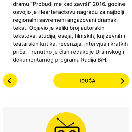
dramu “Probudi me kad završi“ 2016. godine
osvojio je Heartefactovu nagradu za najbolji
regionalni savremeni angažovani dramski
tekst. Objavio je veliki broj autorskih
tekstova, studija, eseja, filmskih, književnih i
teatarskih kritika, recenzija, intervjua i kratkih
priča. Trenutno je član redakcije Dramskog i
dokumentarnog programa Radija BiH.
P
IDUĆA
o
s
t
P
a
g
i