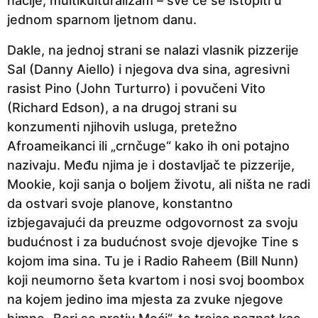
nacije, multikulturalizam – sve će se istopiti u
jednom sparnom ljetnom danu.
Dakle, na jednoj strani se nalazi vlasnik pizzerije
Sal (Danny Aiello) i njegova dva sina, agresivni
rasist Pino (John Turturro) i povučeni Vito
(Richard Edson), a na drugoj strani su
konzumenti njihovih usluga, pretežno
Afroameikanci ili „crnčuge“ kako ih oni potajno
nazivaju. Među njima je i dostavljač te pizzerije,
Mookie, koji sanja o boljem životu, ali ništa ne radi
da ostvari svoje planove, konstantno
izbjegavajući da preuzme odgovornost za svoju
budućnost i za budućnost svoje djevojke Tine s
kojom ima sina. Tu je i Radio Raheem (Bill Nunn)
koji neumorno šeta kvartom i nosi svoj boombox
na kojem jedino ima mjesta za zvuke njegove