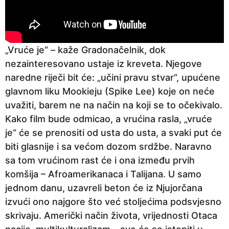
„Vruće je“ – kaže Gradonačelnik, dok
nezainteresovano ustaje iz kreveta. Njegove
naredne riječi bit će: „učini pravu stvar“, upućene
glavnom liku Mookieju (Spike Lee) koje on neće
uvažiti, barem ne na način na koji se to očekivalo.
Kako film bude odmicao, a vrućina rasla, „vruće
je“ će se prenositi od usta do usta, a svaki put će
biti glasnije i sa većom dozom srdžbe. Naravno
sa tom vrućinom rast će i ona između prvih
komšija – Afroamerikanaca i Talijana. U samo
jednom danu, uzavreli beton će iz Njujorčana
izvući ono najgore što već stoljećima podsvjesno
skrivaju. Američki način života, vrijednosti Otaca