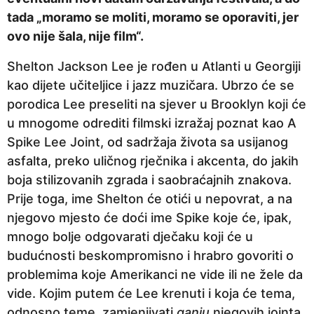
r
tada „moramo se moliti, moramo se oporaviti, jer
i
ovo nije šala, nije film“.
j
e
Shelton Jackson Lee je rođen u Atlanti u Georgiji
kao dijete učiteljice i jazz muzičara. Ubrzo će se
porodica Lee preseliti na sjever u Brooklyn koji će
u mnogome odrediti filmski izražaj poznat kao A
Spike Lee Joint, od sadržaja života sa usijanog
asfalta, preko uličnog rječnika i akcenta, do jakih
boja stilizovanih zgrada i saobraćajnih znakova.
Prije toga, ime Shelton će otići u nepovrat, a na
njegovo mjesto će doći ime Spike koje će, ipak,
mnogo bolje odgovarati dječaku koji će u
budućnosti beskompromisno i hrabro govoriti o
problemima koje Amerikanci ne vide ili ne žele da
vide. Kojim putem će Lee krenuti i koja će tema,
odnosno teme, zamjenjivati
ganju
njegovih jointa,