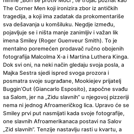
himne „Bori se protiv Moći“, te trojac poznat kao
The Corner Men koji ironizira zbor iz antičkih
tragedija, a koji ima zadatak da prokomentariše
sva dešavanja u komšiluku. Negdje između,
pojavljuje se i ništa manje zanimljiv i važan lik
imena Smiley (Roger Guenveur Smith). To je
mentalno poremećen prodavač ručno obojenih
fotografija Malcolma X-a i Martina Luthera Kinga.
Dok svi oni, na neki način gledaju svoja posla, a
Majka Sestra sjedi ispred svoga prozora i
posmatra svoje sugrađane, Mookiejev prijatelj
Buggin’Out (Giancarlo Esposito), započne svađu
sa Salom, jer na „Zidu slavnih“ u njegovoj pizzeriji
nema ni jednog Afroameričkog lica. Upravo će se
Smiley prvi put nasmijati kada svoje fotografije,
one slavnih Afroamerikanaca postavi na Salov
„Zid slavnih“. Tenzije nastavlju rasti u kvartu, a