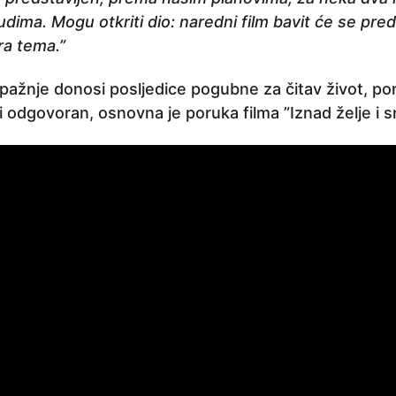
ljudima. Mogu otkriti dio: naredni film bavit će se pre
ra tema.”
ažnje donosi posljedice pogubne za čitav život, po
i odgovoran, osnovna je poruka filma ”Iznad želje i s