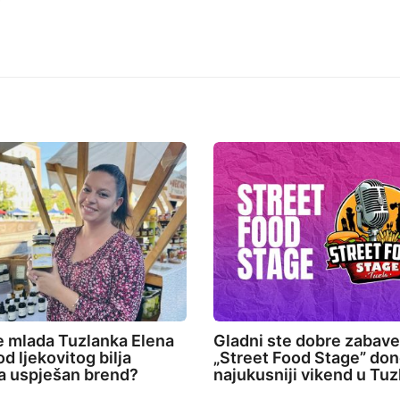
e mlada Tuzlanka Elena
Gladni ste dobre zabav
d ljekovitog bilja
„Street Food Stage” don
la uspješan brend?
najukusniji vikend u Tuz