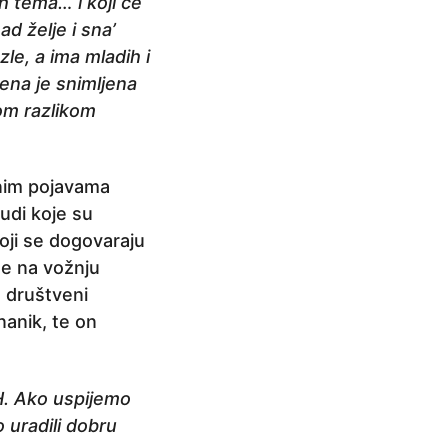
h tema… i koji će
d želje i sna’
zle, a ima mladih i
cena je snimljena
om razlikom
ivnim pojavama
judi koje su
oji se dogovaraju
se na vožnju
n društveni
anik, te on
iH. Ako uspijemo
 uradili dobru