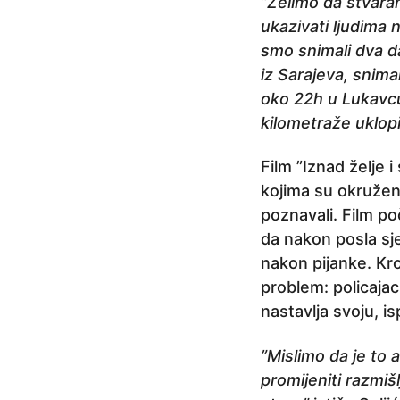
j
”Želimo da stvaram
e
ukazivati ljudima 
smo snimali dva dan
iz Sarajeva, snima
oko 22h u Lukavcu
kilometraže uklopi
Film ”Iznad želje 
kojima su okruženi
poznavali. Film p
da nakon posla sje
nakon pijanke. Kro
problem: policaja
nastavlja svoju, i
”Mislimo da je to 
promijeniti razmi