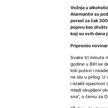
a
Vožnja u alkoholi
p
Alarmantni su pod
r
porast za čak 300%
i
pojavu kao društ
j
koji su ovih dana p
e
6
Pripremio novinar
g
o
Svake tri minute 
d
godine u BiH se d
i
loši putevi i nead
n
ne idu u prilog. U
a
i istakli opasnos
p
mladi okupljeni ok
r
sna”, o čemu za OP
i