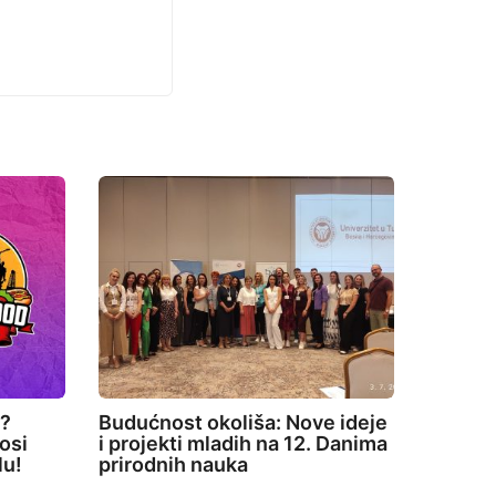
e?
Budućnost okoliša: Nove ideje
osi
i projekti mladih na 12. Danima
lu!
prirodnih nauka