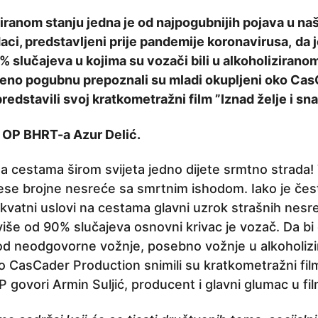
ziranom stanju jedna je od najpogubnijih pojava u na
aci, predstavljeni prije pandemije koronavirusa,
da 
 slučajeva u kojima su vozači bili u alkoholizirano
veno pogubnu prepoznali su mladi okupljeni oko Ca
redstavili svoj kratkometražni film ”Iznad želje i sna
 OP BHRT-a Azur Delić.
na cestama širom svijeta jedno dijete srmtno strada
ese brojne nesreće sa smrtnim ishodom. Iako je čes
ekvatni uslovi na cestama glavni uzrok strašnih nes
 više od 90% slučajeva osnovni krivac je vozač. Da bi 
t od neodgovorne vožnje, posebno vožnje u alkoholiz
o CasCader Production snimili su kratkometražni film 
 govori Armin Suljić, producent i glavni glumac u fi