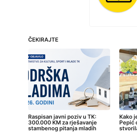
i
n
a
t
ČEKIRAJTE
i
o
n
Raspisan javni poziv u TK:
Kako j
300.000 KM za rješavanje
Pepić o
stambenog pitanja mladih
stvori