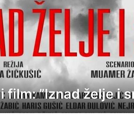
film: ”Iznad želje i s