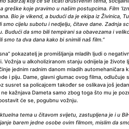
o sadržaj koji će se ticati društvenih tema, socijalni
na greške koje pravimo u našim postupcima. Film ‘Izna
a. Bio je vikend, a budući da je ekipa iz Živinica, Tu
li smo cijelu subotu i nedjelju, čitave dane. Zadnja s
. Budući da smo bili tempirani sa obavezama i velik
li smo ta dva dana kako bi snimili naš film.”
i sna” pokazatelj je promišljanja mladih ljudi o negat
. Vožnja u alkoholiziranom stanju odnijela je živote l
očinje jednim radnim danom mladih automehaničara k
de i piju. Dame, glavni glumac ovog filma, odlučuje 
z susret sa policajcem također se oslikava još jeda
c ne kažnjava Dameta samo zbog toga što mu je pozn
spostavit će se, pogubnu vožnju.
aktuelna tema u čitavom svijetu, zastupljena je i u B
šljanje barem jedne osobe ovim filmom, mislim da smo