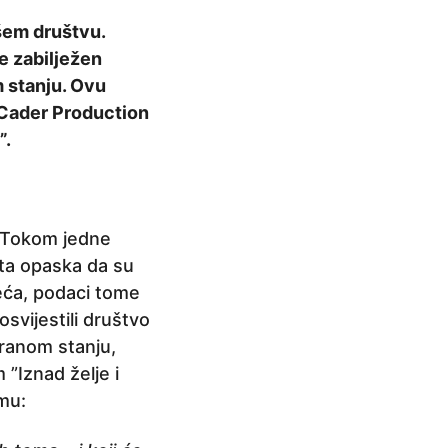
šem društvu.
je zabilježen
m stanju. Ovu
sCader Production
”.
! Tokom jedne
ta opaska da su
reća, podaci tome
osvijestili društvo
iranom stanju,
”Iznad želje i
lmu: