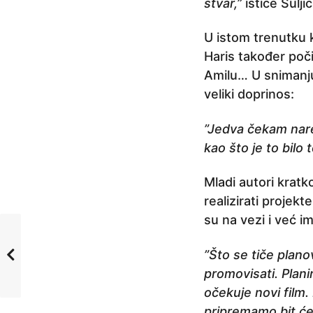
stvar,”
ističe Suljić
U istom trenutku 
Haris također poči
Amilu… U snimanju 
veliki doprinos:
”Jedva čekam nare
kao što je to bilo 
Mladi autori kratk
realizirati projek
su na vezi i već i
”Što se tiče plano
promovisati. Plani
očekuje novi film.
pripremamo bit će