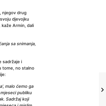
, njegov drug
 svoju djevojku
, kaže Armin, dali
ćanja sa snimanja,
e sadržaje i
 u tome, no stalno
je:
na’, malo ćemo ga
 mjeseci publiku
k. Sadržaj koji
mjeseca i mislim