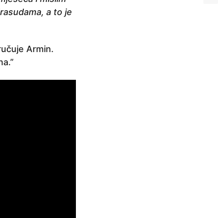
drasudama, a to je
ručuje Armin.
na.”