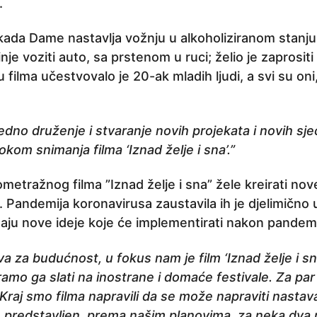
.
kada Dame nastavlja vožnju u alkoholiziranom stanju
nje voziti auto, sa prstenom u ruci; želio je zaprositi
filma učestvovalo je 20-ak mladih ljudi, a svi su oni
dno druženje i stvaranje novih projekata i novih sje
tokom snimanja filma ‘Iznad želje i sna’.”
ometražnog filma ”Iznad želje i sna” žele kreirati nov
te. Pandemija koronavirusa zaustavila ih je djelimično
maju nove ideje koje će implementirati nakon pandemi
va za budućnost, u fokus nam je film ‘Iznad želje i s
ramo ga slati na inostrane i domaće festivale. Za par
 Kraj smo filma napravili da se može napraviti nastava
 predstavljen, prema našim planovima, za neka dva 