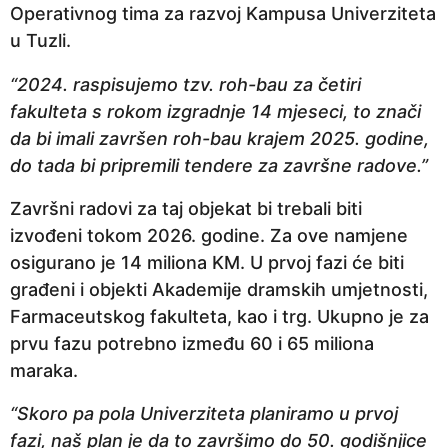
Operativnog tima za razvoj Kampusa Univerziteta
e
u Tuzli.
p
r
“2024. raspisujemo tzv. roh-bau za četiri
i
fakulteta s rokom izgradnje 14 mjeseci, to znači
j
da bi imali završen roh-bau krajem 2025. godine,
e
do tada bi pripremili tendere za završne radove.”
Završni radovi za taj objekat bi trebali biti
izvođeni tokom 2026. godine. Za ove namjene
osigurano je 14 miliona KM. U prvoj fazi će biti
građeni i objekti Akademije dramskih umjetnosti,
Farmaceutskog fakulteta, kao i trg. Ukupno je za
prvu fazu potrebno između 60 i 65 miliona
maraka.
“Skoro pa pola Univerziteta planiramo u prvoj
fazi, naš plan je da to završimo do 50. godišnjice