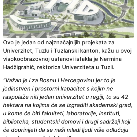
Ovo je jedan od najznačajnijih projekata za
Univerzitet, Tuzlu i Tuzlanski kanton, kažu u ovoj
visokoobrazovnoj ustanovi istakla je Nermina
Hadžigrahić, rektorica Univerziteta u Tuzli.
“Važan je i za Bosnu i Hercegovinu jer to je
jedinstven i prostorni kapacitet s kojim ne
raspolaže niti jedan univerzitet u regiji, to su 42
hektara na kojima će se izgraditi akademski grad,
u kome će biti fakulteti, laboratorije, instituti,
biblioteka, studentski domovi i drugi sadržaji koji
će doprinijeti da se naši mladi ljudi više odlučuju