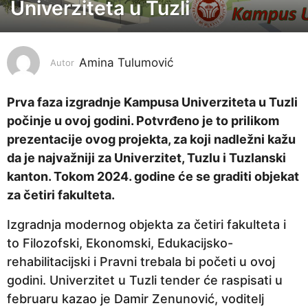
Univerziteta u Tuzli
g
o
d
i
Amina Tulumović
Autor
n
e
Prva faza izgradnje Kampusa Univerziteta u Tuzli
p
počinje u ovoj godini. Potvrđeno je to prilikom
r
prezentacije ovog projekta, za koji nadležni kažu
i
da je najvažniji za Univerzitet, Tuzlu i Tuzlanski
j
kanton. Tokom 2024. godine će se graditi objekat
e
za četiri fakulteta.
2
Izgradnja modernog objekta za četiri fakulteta i
g
to Filozofski, Ekonomski, Edukacijsko-
o
rehabilitacijski i Pravni trebala bi početi u ovoj
d
godini. Univerzitet u Tuzli tender će raspisati u
i
februaru kazao je Damir Zenunović, voditelj
n