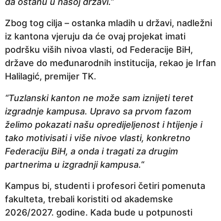
da ostanu u našoj državi.”
Zbog tog cilja – ostanka mladih u državi, nadležni
iz kantona vjeruju da će ovaj projekat imati
podršku viših nivoa vlasti, od Federacije BiH,
države do međunarodnih institucija, rekao je Irfan
Halilagić, premijer TK.
“Tuzlanski kanton ne može sam iznijeti teret
izgradnje kampusa. Upravo sa prvom fazom
želimo pokazati našu opredijeljenost i htijenje i
tako motivisati i više nivoe vlasti, konkretno
Federaciju BiH, a onda i tragati za drugim
partnerima u izgradnji kampusa.
“
Kampus bi, studenti i profesori četiri pomenuta
fakulteta, trebali koristiti od akademske
2026/2027. godine. Kada bude u potpunosti