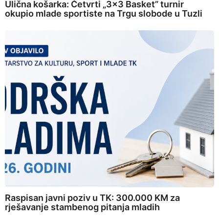
Ulična košarka: Četvrti „3×3 Basket” turnir
okupio mlade sportiste na Trgu slobode u Tuzli
Raspisan javni poziv u TK: 300.000 KM za
rješavanje stambenog pitanja mladih