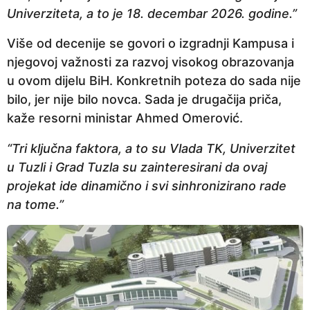
Univerziteta, a to je 18. decembar 2026. godine.”
Više od decenije se govori o izgradnji Kampusa i
njegovoj važnosti za razvoj visokog obrazovanja
u ovom dijelu BiH. Konkretnih poteza do sada nije
bilo, jer nije bilo novca. Sada je drugačija priča,
kaže resorni ministar Ahmed Omerović.
“Tri ključna faktora, a to su Vlada TK, Univerzitet
u Tuzli i Grad Tuzla su zainteresirani da ovaj
projekat ide dinamično i svi sinhronizirano rade
na tome.”