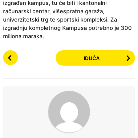
izgrađen kampus, tu će biti i kantonalni
računarski centar, višespratna garaža,
univerzitetski trg te sportski kompleksi. Za
izgradnju kompletnog Kampusa potrebno je 300
miliona maraka.
P
IDUĆA
o
s
t
P
a
g
i
n
a
t