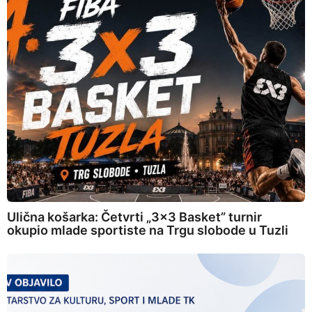
Ulična košarka: Četvrti „3×3 Basket” turnir
okupio mlade sportiste na Trgu slobode u Tuzli