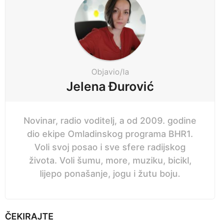
g
n
i
e
n
p
a
r
t
i
i
Objavio/la
j
o
Jelena Đurović
e
n
Novinar, radio voditelj, a od 2009. godine
dio ekipe Omladinskog programa BHR1.
Voli svoj posao i sve sfere radijskog
života. Voli šumu, more, muziku, bicikl,
lijepo ponašanje, jogu i žutu boju.
ČEKIRAJTE