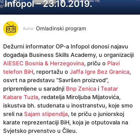
Infopol – 23.10.2019.
7
g
o
Omladinski program
d
Autor
i
n
Dežurni informator OP-a Infopol donosi najavu
a
događaja Business Skills Academy, u organizaciji
p
AIESEC Bosnia & Herzegovina
, priču o
Plavi
r
telefon BiH
, reportažu o
Jaffa Igre Bez Granica
,
i
osvrt na predstavu “Savršen proizvod”,
j
pripremljene u saradnji
Bnp Zenica
i
Teatar
e
Kabare Tuzla
, redatelja Miroljuba Mijatovića,
7
iskustva bh. studenata u inostranstvu, koje smo
g
sreli na
Sajam stipendija
, te priču o juniorskoj
o
karate reprezentaciji BiH, koja je otputovala na
d
Svjetsko prvenstvo u Čileu.
i