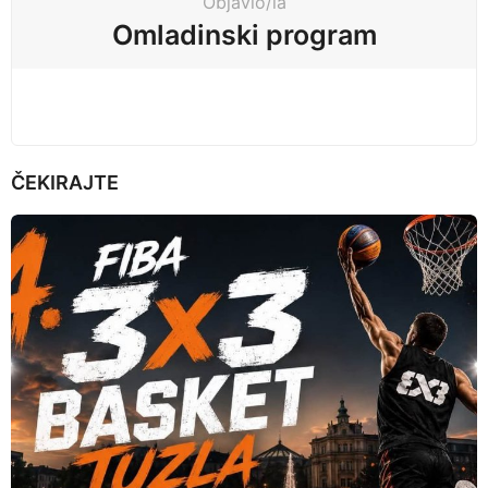
Objavio/la
i
Omladinski program
o
n
ČEKIRAJTE