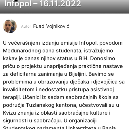
Infopol – 16.11.2022
4
g
o
Fuad Vojniković
d
Autor
i
n
U večerašnjem izdanju emisije Infopol, povodom
e
Međunarodnog dana studenata, istražujemo
p
kakav je danas njihov status u BiH. Donosimo
r
priču o projektu unaprijeđenja praktične nastave
i
za deficitarna zanimanja u Bijeljini. Bavimo se
j
problemima u obrazovanju dječaka i djevojčica sa
e
invaliditetom i nedostatku pristupa asistivnoj
4
terapiji. Učenici iz sedam saobraćajnih škola sa
g
područja Tuzlanskog kantona, učestvovali su u
o
Kvizu znanja iz oblasti saobraćajne kulture i
d
sigurnosti u saobraćaju. U organizaciji
i
Studentskog parlamenta Univerziteta u Banja