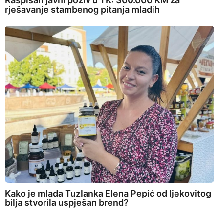
Raspisan javni poziv u TK: 300.000 KM za
rješavanje stambenog pitanja mladih
Kako je mlada Tuzlanka Elena Pepić od ljekovitog
bilja stvorila uspješan brend?