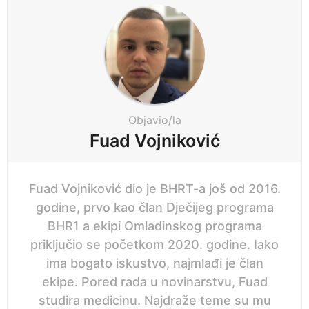
a
g
i
n
a
t
i
Objavio/la
o
Fuad Vojniković
n
Fuad Vojniković dio je BHRT-a još od 2016.
godine, prvo kao član Dječijeg programa
BHR1 a ekipi Omladinskog programa
priključio se početkom 2020. godine. Iako
ima bogato iskustvo, najmlađi je član
ekipe. Pored rada u novinarstvu, Fuad
studira medicinu. Najdraže teme su mu