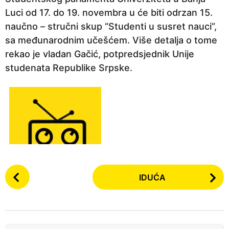
n
Luci od 17. do 19. novembra u će biti odrzan 15.
e
naučno – stručni skup “Studenti u susret nauci”,
p
sa međunarodnim učešćem. Više detalja o tome
r
rekao je vladan Gačić, potpredsjednik Unije
i
studenata Republike Srpske.
j
e
P
IDUĆA
o
s
t
P