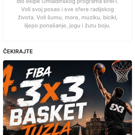
dio ekipe Omladinskog programa BHR1.
Voli svoj posao i sve sfere radijskog
života. Voli šumu, more, muziku, bicikl,
lijepo ponašanje, jogu i žutu boju.
ČEKIRAJTE