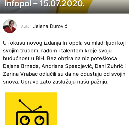
Infopol – 15.07.2020.
6
g
o
Jelena Đurović
d
Autor
i
n
U fokusu novog izdanja Infopola su mladi ljudi koji
a
svojim trudom, radom i talentom kroje svoju
p
budućnost u BiH. Bez obzira na niz poteškoća
r
Dajana Brnada, Andriana Spasojević, Đani Zuhrić i
i
Zerina Vrabac odlučili su da ne odustaju od svojih
j
snova. Upravo zato zaslužuju našu pažnju.
e
6
g
o
d
i