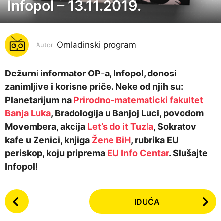
Infopol – 13.11.2019.
7
g
o
Omladinski program
d
Autor
i
n
Dežurni informator OP-a, Infopol, donosi
a
zanimljive i korisne priče. Neke od njih su:
p
Planetarijum na
Prirodno-matematicki fakultet
r
Banja Luka
, Bradologija u Banjoj Luci, povodom
i
Movembera, akcija
Let’s do it Tuzla
, Sokratov
j
kafe u Zenici, knjiga
Žene BiH
, rubrika EU
e
periskop, koju priprema
EU Info Centar
. Slušajte
7
Infopol!
g
o
P
IDUĆA
d
o
i