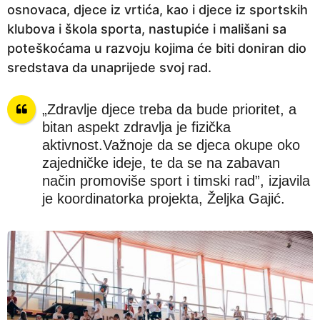
osnovaca, djece iz vrtića, kao i djece iz sportskih
n
klubova i škola sporta, nastupiće i mališani sa
a
poteškoćama u razvoju kojima će biti doniran dio
p
sredstava da unaprijede svoj rad.
r
i
„Zdravlje djece treba da bude prioritet, a
j
bitan aspekt zdravlja je fizička
e
aktivnost.Važnoje da se djeca okupe oko
zajedničke ideje, te da se na zabavan
način promoviše sport i timski rad”, izjavila
je koordinatorka projekta, Željka Gajić.