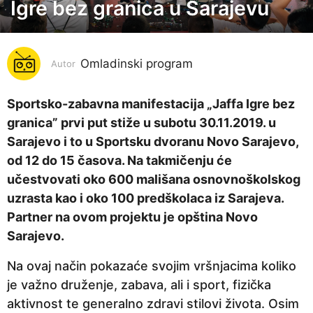
Igre bez granica u Sarajevu
7
g
o
Omladinski program
d
Autor
i
n
Sportsko-zabavna manifestacija „Jaffa Igre bez
a
granica” prvi put stiže u subotu 30.11.2019. u
p
Sarajevo i to u Sportsku dvoranu Novo Sarajevo,
r
od 12 do 15 časova. Na takmičenju će
i
učestvovati oko 600 mališana osnovnoškolskog
j
uzrasta kao i oko 100 predškolaca iz Sarajeva.
e
Partner na ovom projektu je opština Novo
7
Sarajevo.
g
Na ovaj način pokazaće svojim vršnjacima koliko
o
je važno druženje, zabava, ali i sport, fizička
d
aktivnost te generalno zdravi stilovi života. Osim
i