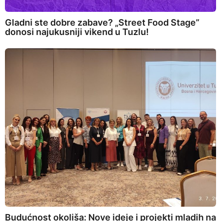
Gladni ste dobre zabave? „Street Food Stage”
donosi najukusniji vikend u Tuzlu!
Budućnost okoliša: Nove ideje i projekti mladih na