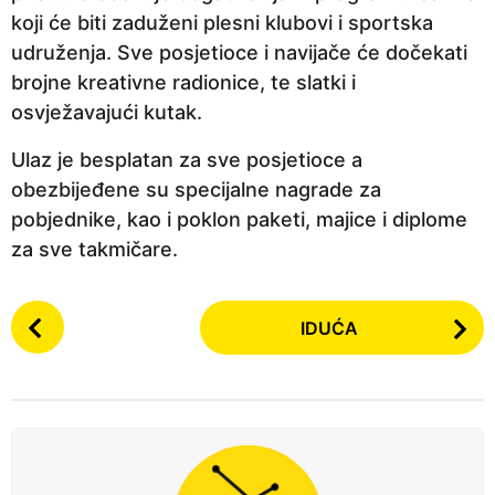
koji će biti zaduženi plesni klubovi i sportska
udruženja. Sve posjetioce i navijače će dočekati
brojne kreativne radionice, te slatki i
osvježavajući kutak.
Ulaz je besplatan za sve posjetioce a
obezbijeđene su specijalne nagrade za
pobjednike, kao i poklon paketi, majice i diplome
za sve takmičare.
P
IDUĆA
o
s
t
P
a
g