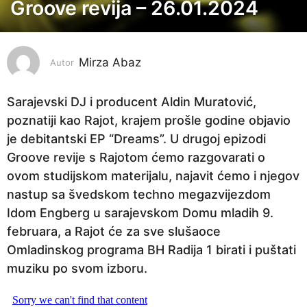
Groove revija – 26.01.2024
3
g
o
Mirza Abaz
d
Autor
i
n
Sarajevski DJ i producent Aldin Muratović,
e
poznatiji kao Rajot, krajem prošle godine objavio
p
je debitantski EP “Dreams”. U drugoj epizodi
r
Groove revije s Rajotom ćemo razgovarati o
i
ovom studijskom materijalu, najavit ćemo i njegov
j
nastup sa švedskom techno megazvijezdom
e
Idom Engberg u sarajevskom Domu mladih 9.
2
februara, a Rajot će za sve slušaoce
g
Omladinskog programa BH Radija 1 birati i puštati
o
muziku po svom izboru.
d
i