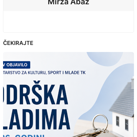
Mirza Abaz
o
n
ČEKIRAJTE