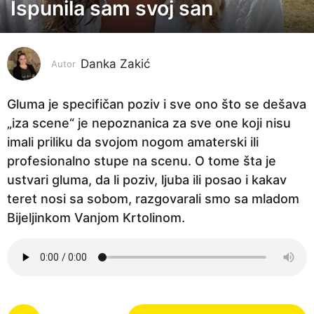
Ispunila sam svoj san
g
o
d
i
Danka Zakić
Autor
n
e
Gluma je specifičan poziv i sve ono što se dešava
p
„iza scene“ je nepoznanica za sve one koji nisu
r
imali priliku da svojom nogom amaterski ili
i
profesionalno stupe na scenu. O tome šta je
j
ustvari gluma, da li poziv, ljuba ili posao i kakav
e
teret nosi sa sobom, razgovarali smo sa mladom
3
Bijeljinkom Vanjom Krtolinom.
g
o
d
i
n
P