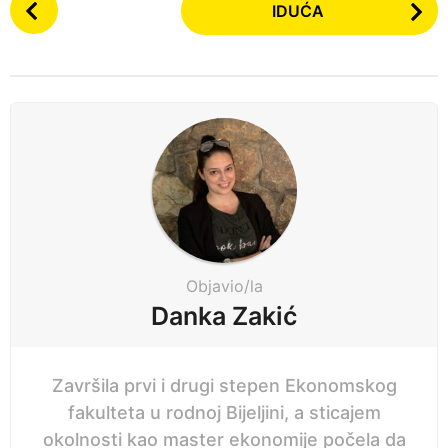
IDUĆA
e
o
p
s
t
r
P
i
a
j
g
e
i
n
a
t
i
Objavio/la
o
Danka Zakić
n
Završila prvi i drugi stepen Ekonomskog
fakulteta u rodnoj Bijeljini, a sticajem
okolnosti kao master ekonomije počela da