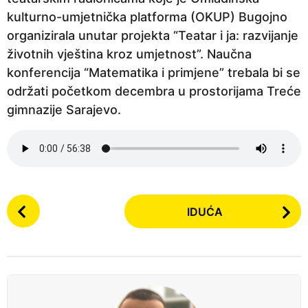
n
kulturno-umjetnička platforma (OKUP) Bugojno
e
organizirala unutar projekta “Teatar i ja: razvijanje
p
životnih vještina kroz umjetnost”. Naučna
r
konferencija “Matematika i primjene” trebala bi se
i
održati početkom decembra u prostorijama Treće
j
gimnazije Sarajevo.
e
P
IDUĆA
o
s
t
P
a