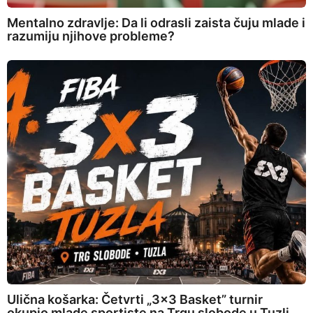
Mentalno zdravlje: Da li odrasli zaista čuju mlade i
razumiju njihove probleme?
Ulična košarka: Četvrti „3×3 Basket” turnir
okupio mlade sportiste na Trgu slobode u Tuzli