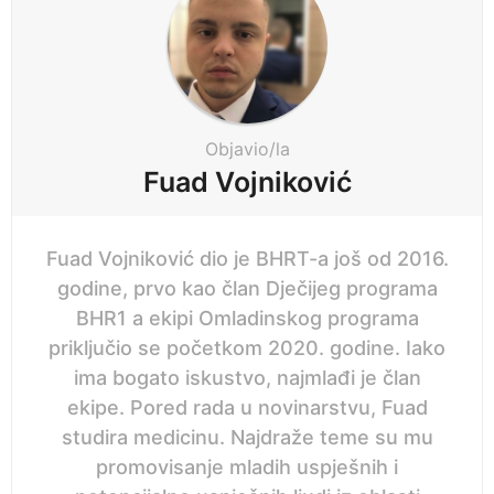
g
i
n
a
t
i
Objavio/la
o
Fuad Vojniković
n
Fuad Vojniković dio je BHRT-a još od 2016.
godine, prvo kao član Dječijeg programa
BHR1 a ekipi Omladinskog programa
priključio se početkom 2020. godine. Iako
ima bogato iskustvo, najmlađi je član
ekipe. Pored rada u novinarstvu, Fuad
studira medicinu. Najdraže teme su mu
promovisanje mladih uspješnih i