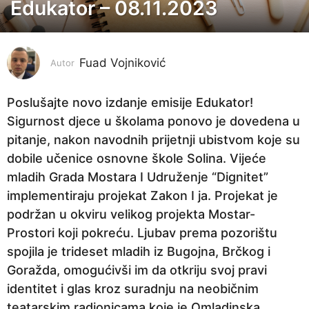
Edukator – 08.11.2023
3
g
o
Fuad Vojniković
d
Autor
i
n
Poslušajte novo izdanje emisije Edukator!
e
Sigurnost djece u školama ponovo je dovedena u
p
pitanje, nakon navodnih prijetnji ubistvom koje su
r
dobile učenice osnovne škole Solina. Vijeće
i
mladih Grada Mostara I Udruženje “Dignitet”
j
implementiraju projekat Zakon I ja. Projekat je
e
podržan u okviru velikog projekta Mostar-
3
Prostori koji pokreću. Ljubav prema pozorištu
g
spojila je trideset mladih iz Bugojna, Brčkog i
o
Goražda, omogućivši im da otkriju svoj pravi
d
identitet i glas kroz suradnju na neobičnim
i
teatarskim radionicama koje je Omladinska