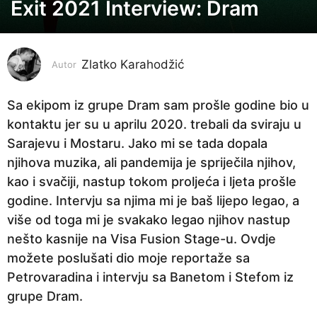
Exit 2021 Interview: Dram
5
g
o
Zlatko Karahodžić
d
Autor
i
n
Sa ekipom iz grupe Dram sam prošle godine bio u
a
kontaktu jer su u aprilu 2020. trebali da sviraju u
p
Sarajevu i Mostaru. Jako mi se tada dopala
r
njihova muzika, ali pandemija je spriječila njihov,
i
kao i svačiji, nastup tokom proljeća i ljeta prošle
j
godine. Intervju sa njima mi je baš lijepo legao, a
e
više od toga mi je svakako legao njihov nastup
5
nešto kasnije na Visa Fusion Stage-u. Ovdje
g
možete poslušati dio moje reportaže sa
o
Petrovaradina i intervju sa Banetom i Stefom iz
d
grupe Dram.
i